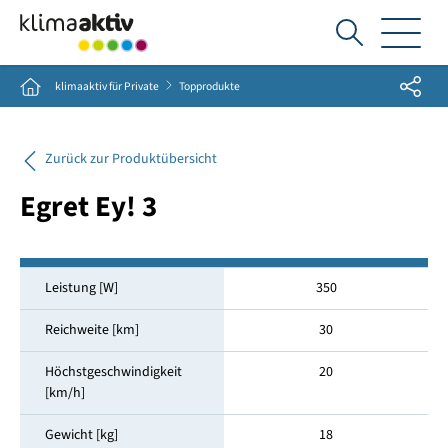
Ich
suche...
Share
Home
klimaaktiv für Private
Topprodukte
Zurück zur Produktübersicht
Egret Ey! 3
Leistung [W]
350
Reichweite [km]
30
Höchstgeschwindigkeit
20
[km/h]
Gewicht [kg]
18