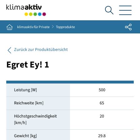
Ich
suche...
Share
Home
klimaaktiv für Private
Topprodukte
Zurück zur Produktübersicht
Egret Ey! 1
Leistung [W]
500
Reichweite [km]
65
Höchstgeschwindigkeit
20
[km/h]
Gewicht [kg]
29.8