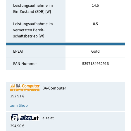
Leistungsaufnahme im
14.5
Ein-Zustand (SDR) [W]
Leistungsaufnahme im
0.5
vernetzten Bereit­
schaftsbetrieb [W]
EPEAT
Gold
EAN-Nummer
5397184962916
BA-Computer
292,91 €
zum Shop
alza.at
294,90 €