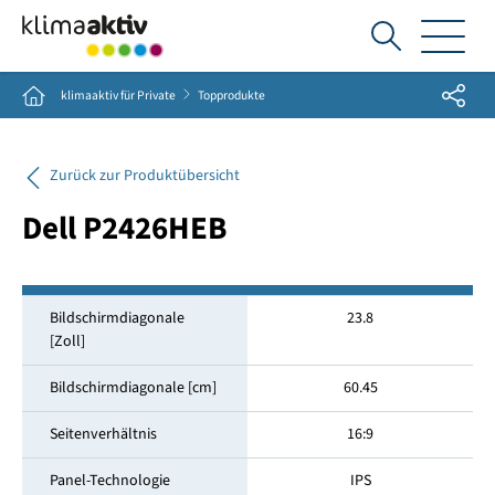
Ich
suche...
Share
Home
klimaaktiv für Private
Topprodukte
Zurück zur Produktübersicht
Dell P2426HEB
Bildschirmdiagonale
23.8
[Zoll]
Bildschirmdiagonale [cm]
60.45
Seitenverhältnis
16:9
Panel-Technologie
IPS