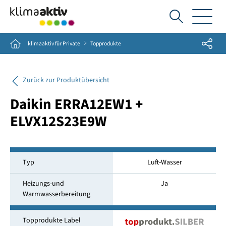
Ich
suche...
Share
Home
klimaaktiv für Private
Topprodukte
Zurück zur Produktübersicht
Daikin ERRA12EW1 +
ELVX12S23E9W
Typ
Luft-Wasser
Heizungs-und
Ja
Warmwasserbereitung
Topprodukte Label