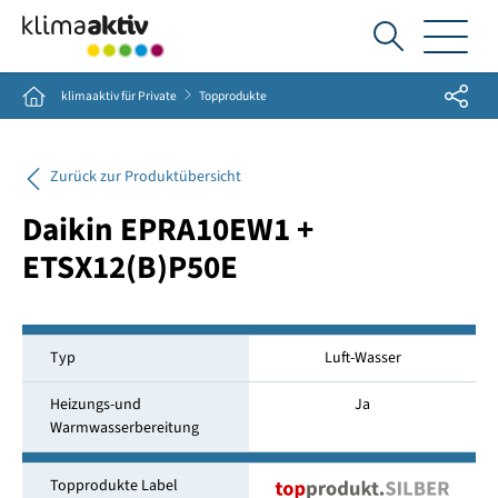
Ich
suche...
Share
Home
klimaaktiv für Private
Topprodukte
Zurück zur Produktübersicht
Daikin EPRA10EW1 +
ETSX12(B)P50E
Typ
Luft-Wasser
Heizungs-und
Ja
Warmwasserbereitung
Topprodukte Label