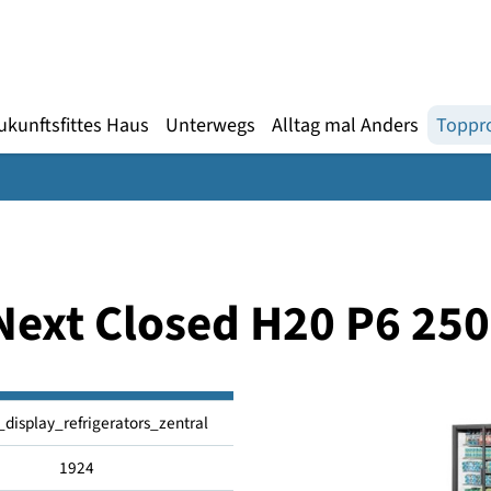
Gebärdensprache
te
en
Zukunftsfittes Haus
Unterwegs
Alltag mal An
a Next Closed H20 P
vertical_display_refrigerators_zentral