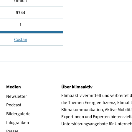
-1 ... +4
-
Umluft
R744
1
Costan
ive
Medien
Über klimaaktiv