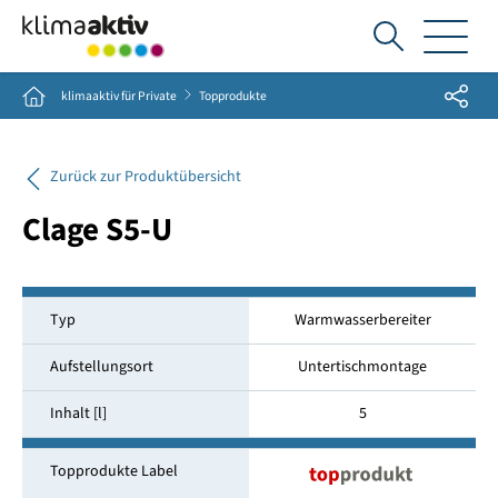
Ich
suche...
Share
Home
klimaaktiv für Private
Topprodukte
Zurück zur Produktübersicht
Clage S5-U
Typ
Warmwasserbereiter
Aufstellungsort
Untertischmontage
Inhalt [l]
5
Topprodukte Label