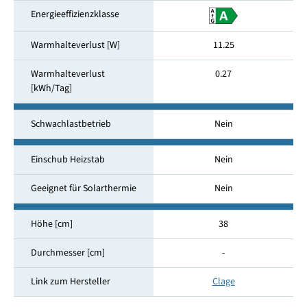
Energieeffizienzklasse
Warmhalteverlust [W]
11.25
Warmhalteverlust
0.27
[kWh/Tag]
Schwachlastbetrieb
Nein
Einschub Heizstab
Nein
Geeignet für Solarthermie
Nein
Höhe [cm]
38
Durchmesser [cm]
-
Link zum Hersteller
Clage