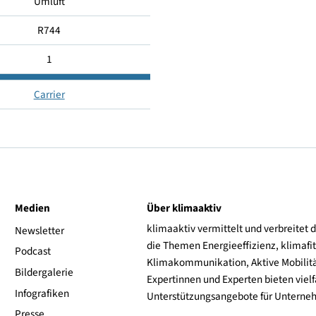
-1...+5
-
Umluft
R744
1
Carrier
ive
Medien
Über klimaaktiv