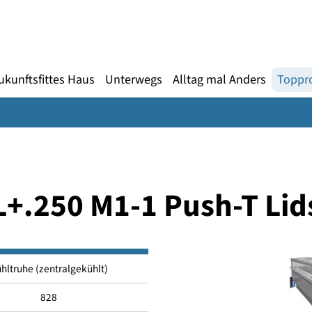
Gebärdensprache
te
en
Zukunftsfittes Haus
Unterwegs
Alltag mal An
-GL+.250 M1-1 Push-
Kühltruhe (zentralgekühlt)