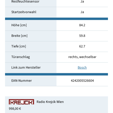
Restfeuchtesensor
Ja
Startzeitvorwahl
Ja
Höhe [cm]
84.2
Breite [cm]
59.8
Tiefe [cm]
62.7
Türanschlag
rechts, wechselbar
Link zum Hersteller
Bosch
EAN-Nummer
4242005526604
Radio Krejcik Wien
998,00 €