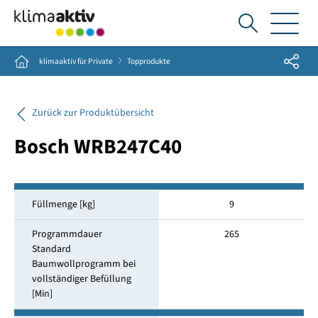
Ich
suche...
Share
Home
klimaaktiv für Private
Topprodukte
Zurück zur Produktübersicht
Bosch WRB247C40
Füllmenge [kg]
9
Programmdauer
265
Standard
Baumwollprogramm bei
vollständiger Befüllung
[Min]