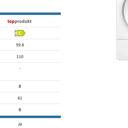
195
59.8
110
-
B
61