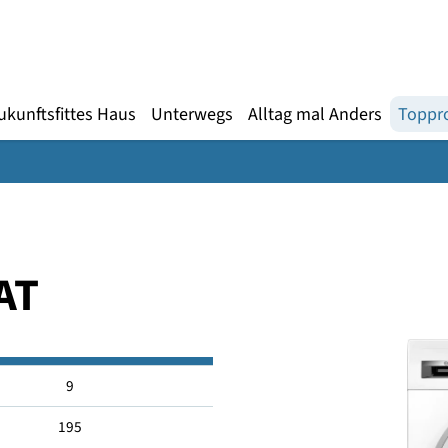
Gebärdensprache
te
en
Zukunftsfittes Haus
Unterwegs
Alltag mal An
D5AT
9