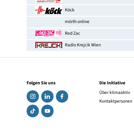
Erhältlich bei
ek-online
akatronik
Köck
mörth online
Red Zac
Radio Krejcik Wien