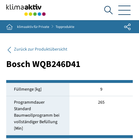
Ich
suche...
Share
Home
klimaaktiv für Private
Topprodukte
Zurück zur Produktübersicht
Bosch WQB246D41
Füllmenge [kg]
9
Programmdauer
265
Standard
Baumwollprogramm bei
vollständiger Befüllung
[Min]