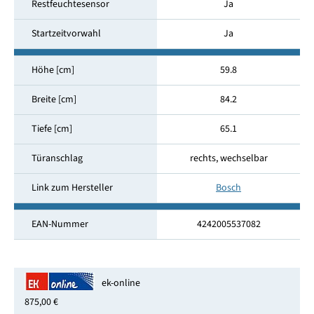
Restfeuchtesensor
Ja
Startzeitvorwahl
Ja
Höhe [cm]
59.8
Breite [cm]
84.2
Tiefe [cm]
65.1
Türanschlag
rechts, wechselbar
Link zum Hersteller
Bosch
EAN-Nummer
4242005537082
ek-online
875,00 €