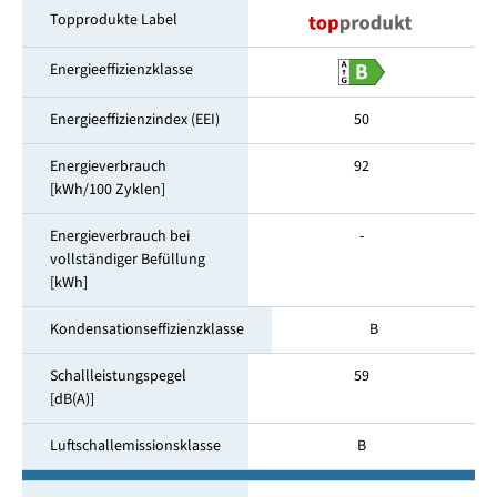
Topprodukte Label
Energieeffizienzklasse
Energieeffizienzindex (EEI)
50
Energieverbrauch
92
[kWh/100 Zyklen]
Energieverbrauch bei
-
vollständiger Befüllung
[kWh]
Kondensationseffizienzklasse
B
Schallleistungspegel
59
[dB(A)]
Luftschallemissionsklasse
B