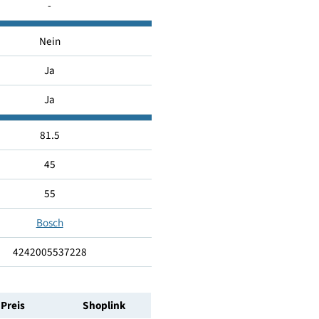
B
44
-
Nein
Ja
Ja
81.5
45
55
Bosch