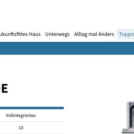
Gebärdensprache
te
en
Zukunftsfittes Haus
Unterwegs
Alltag mal An
X09E
Vollintegrierbar