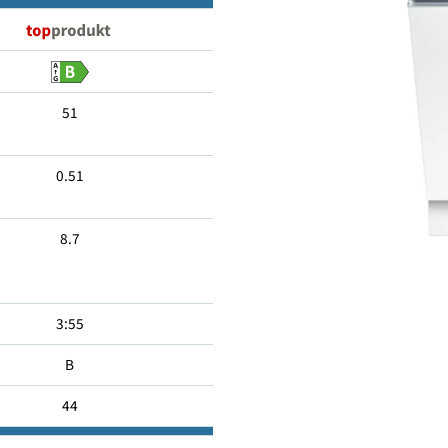
10
51
0.51
8.7
3:55