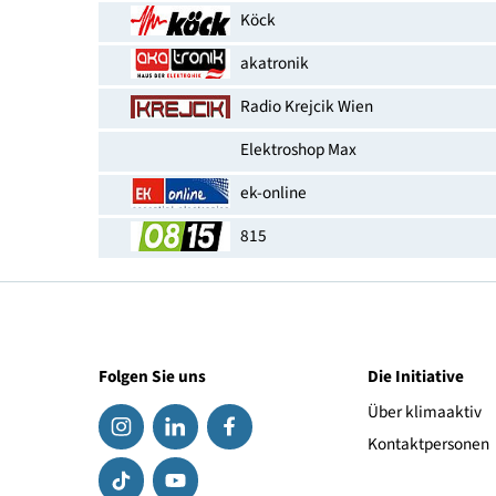
EAN-Nummer
Erhältlich bei
Köck
akatronik
Radio Krejcik Wien
Elektroshop Max
ek-online
815