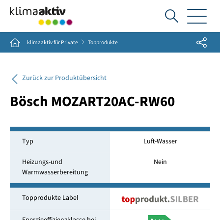
Ich
suche...
Share
Home
klimaaktiv für Private
Topprodukte
Zurück zur Produktübersicht
Bösch MOZART20AC-RW60
Typ
Luft-Wasser
Heizungs-und
Nein
Warmwasserbereitung
Topprodukte Label