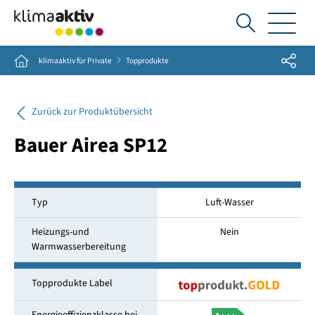
Ich
suche...
Share
Home
klimaaktiv für Private
Topprodukte
Zurück zur Produktübersicht
Bauer Airea SP12
Typ
Luft-Wasser
Heizungs-und
Nein
Warmwasserbereitung
Topprodukte Label