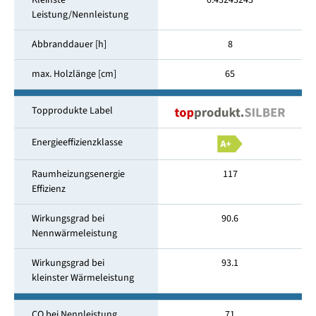
Kleinste
0.43243243
Leistung/Nennleistung
Abbranddauer [h]
8
max. Holzlänge [cm]
65
Topprodukte Label
Energieeffizienzklasse
Raumheizungsenergie
117
Effizienz
Wirkungsgrad bei
90.6
Nennwärmeleistung
Wirkungsgrad bei
93.1
kleinster Wärmeleistung
CO bei Nennleistung
71