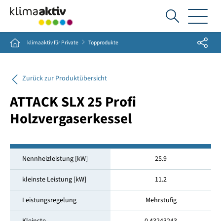
Ich
suche...
Share
Home
klimaaktiv für Private
Topprodukte
Zurück zur Produktübersicht
ATTACK SLX 25 Profi
Holzvergaserkessel
Nennheizleistung [kW]
25.9
kleinste Leistung [kW]
11.2
Leistungsregelung
Mehrstufig