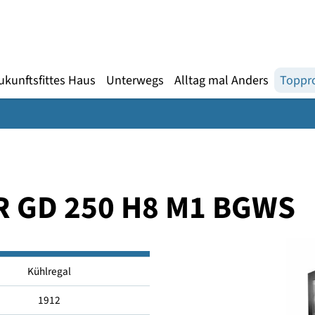
Gebärdensprache
te
en
Zukunftsfittes Haus
Unterwegs
Alltag mal An
AIR GD 250 H8 M1 B
Kühlregal