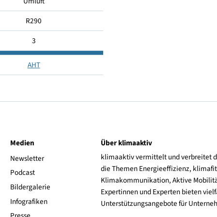
5...-1
16...25
Umluft
R290
3
AHT
ive
Medien
Über klimaaktiv