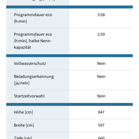
Programmdauer eco
3:58
(h:min)
Programmdauer eco
2:59
(h:min), halbe Nenn­
kapazität
Vollwasserschutz
Nein
Beladungserkennung
Nein
[ja/nein]
Startzeitvorwahl
Nein
Höhe [cm]
847
Breite [cm]
597
Tiefe [cm]
660