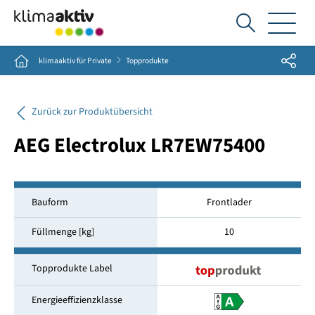
Ich
suche...
Share
Home
klimaaktiv für Private
Topprodukte
Zurück zur Produktübersicht
AEG Electrolux LR7EW75400
Bauform
Frontlader
Füllmenge [kg]
10
Topprodukte Label
Energieeffizienzklasse