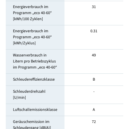
Energieverbrauch im
31
Programm „eco 40-60“
[kWh/100 Zyklen]
Energieverbrauch im
0.31
Programm „eco 40-60“
[kWh/Zyklus]
Wasserverbrauch in
49
Litern pro Betriebszyklus
im Programm „eco 40-60“
Schleudereffizienzklasse
B
Schleuderdrehzahl
-
[U/min]
Luftschallemissionsklasse
A
Geräuschemission im
72
Schleuder­gang [dB(A)]