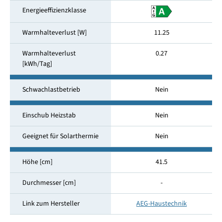
Energieeffizienzklasse
Warmhalteverlust [W]
11.25
Warmhalteverlust
0.27
[kWh/Tag]
Schwachlastbetrieb
Nein
Einschub Heizstab
Nein
Geeignet für Solarthermie
Nein
Höhe [cm]
41.5
Durchmesser [cm]
-
Link zum Hersteller
AEG-Haustechnik