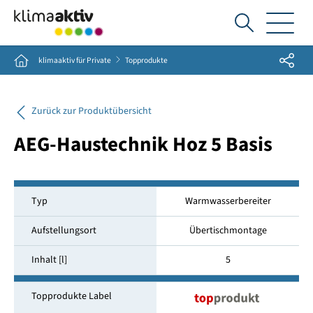
Ich
suche...
Share
Home
klimaaktiv für Private
Topprodukte
Zurück zur Produktübersicht
AEG-Haustechnik Hoz 5 Basis
Typ
Warmwasserbereiter
Aufstellungsort
Übertischmontage
Inhalt [l]
5
Topprodukte Label