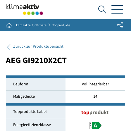
Ich
suche...
Share
Home
klimaaktiv für Private
Topprodukte
Zurück zur Produktübersicht
AEG GI9210X2CT
Bauform
Vollintegrierbar
Maßgedecke
14
Topprodukte Label
Energieeffizienzklasse