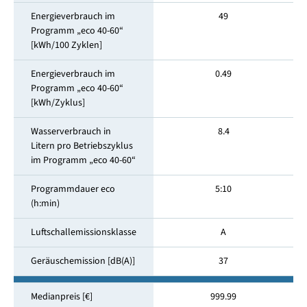
Energieverbrauch im
49
Programm „eco 40-60“
[kWh/100 Zyklen]
Energieverbrauch im
0.49
Programm „eco 40-60“
[kWh/Zyklus]
Wasserverbrauch in
8.4
Litern pro Betriebszyklus
im Programm „eco 40-60“
Programmdauer eco
5:10
(h:min)
Luftschallemissionsklasse
A
Geräuschemission [dB(A)]
37
Medianpreis [€]
999.99