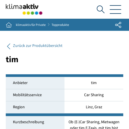
Ich
suche...
Share
Home
klimaaktiv für Private
Topprodukte
Zurück zur Produktübersicht
tim
Anbieter
tim
Mobilitätsservice
Car Sharing
Region
Linz, Graz
Kurzbeschreibung
Ob (E-)Car Sharing, Mietwagen
oder tim E-Taxis, mit tim bist