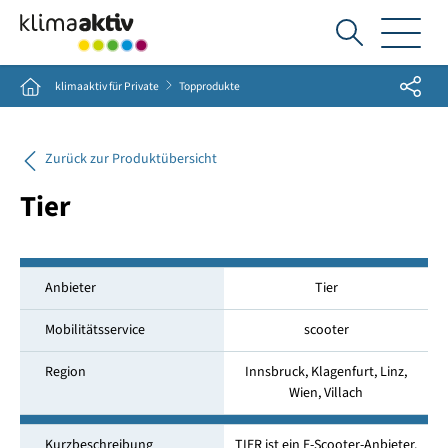
Ich
suche...
Share
Home
klimaaktiv für Private
Topprodukte
Zurück zur Produktübersicht
Tier
Anbieter
Tier
Mobilitätsservice
scooter
Region
Innsbruck, Klagenfurt, Linz,
Wien, Villach
Kurzbeschreibung
TIER ist ein E-Scooter-Anbieter.