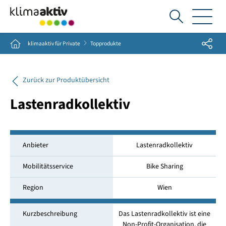
Ich
suche...
Share
Home
klimaaktiv für Private
Topprodukte
Zurück zur Produktübersicht
Lastenradkollektiv
Anbieter
Lastenradkollektiv
Mobilitätsservice
Bike Sharing
Region
Wien
Kurzbeschreibung
Das Lastenradkollektiv ist eine
Non-Profit-Organisation, die