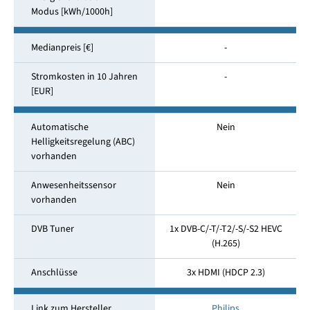
Modus [kWh/1000h]
Medianpreis [€]
-
Stromkosten in 10 Jahren
-
[EUR]
Automatische
Nein
Helligkeitsregelung (ABC)
vorhanden
Anwesenheitssensor
Nein
vorhanden
DVB Tuner
1x DVB-C/-T/-T2/-S/-S2 HEVC
(H.265)
Anschlüsse
3x HDMI (HDCP 2.3)
Link zum Hersteller
Philips