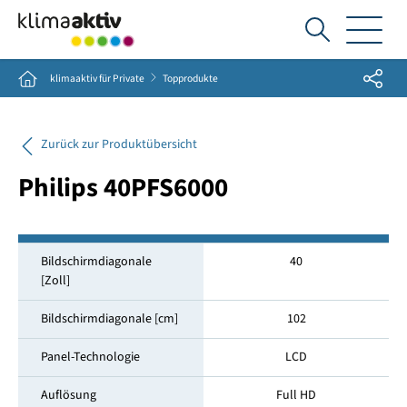
Ich
suche...
Share
Home
klimaaktiv für Private
Topprodukte
Zurück zur Produktübersicht
Philips 40PFS6000
Bildschirmdiagonale
40
[Zoll]
Bildschirmdiagonale [cm]
102
Panel-Technologie
LCD
Auflösung
Full HD