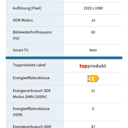
Auflösung [Pixel]
1920 x 1080
HDR-Modus
Ja
Bildwiederholfrequenz
60
[Hz]
Smart-TV
Nein
Topprodukte Label
Energieeffizienzklasse
Energieverbrauch SDR
31
Modus [kWh/1000h]
Energieeffizienzklasse
G
(HDR)
Energieverbrauch HDR
47