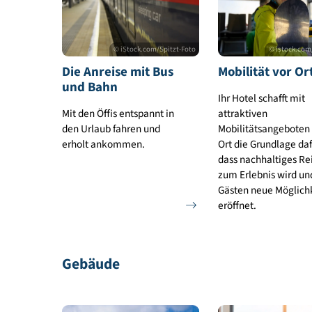
© istock.com/AndreyPopov
©
Die richtigen
Tageslicht
Leuchtmittel
Kunstlicht
wählen
Mobilität
© iStock.com/Spitzt-Foto
© i