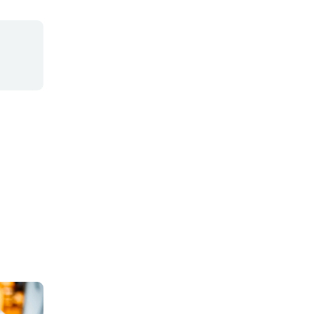
eführt.
risierung im