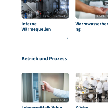
Einspar- und Sanieru
Heizung und Warmwasser:
© iStock.com/imantsu
Interne
Warmwasse
Wärmequellen
ng