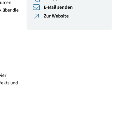
Österreichische
Energieagentur
+43 (1) 586 15 24 - 0
u senken, Ressourcen
E-Mail senden
ellen Überblick über die
Zur Website
eit- und
folgt in den vier
erwarteten Effekts und