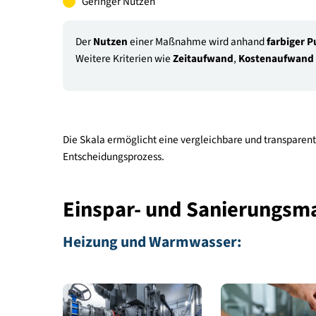
Sehr hoher Nutzen
Hoher Nutzen
Mittlerer Nutzen
Geringer Nutzen
Der
Nutzen
einer Maßnahme wird anhand
far
Weitere Kriterien wie
Zeitaufwand
,
Kostena
Die Skala ermöglicht eine vergleichbare und tra
Entscheidungsprozess.