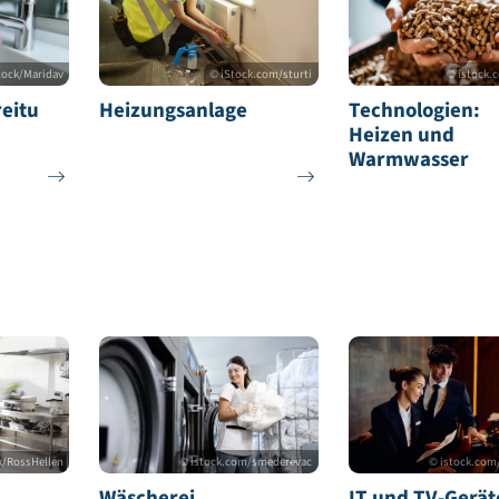
ngsmaßnahmen:
© AdobeStock/Maridav
© iStock.com/sturti
rbereitu
Heizungsanlage
Techn
Heiz
Warm