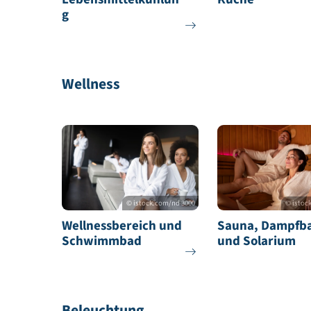
Betrieb und Prozess
© Paul Gruber
Lebensmittelkühlun
Küche
g
Wellness