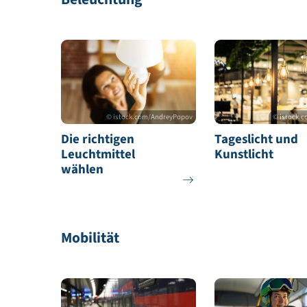
© istock.com/nd 3000
Wellnessbereich und
Sauna, Da
Schwimmbad
und Solar
Beleuchtung