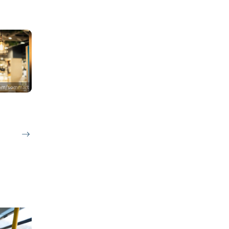
© istock.com/miljko
mpfbad
ium