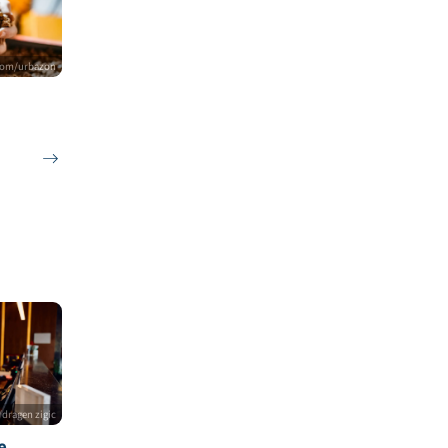
© istock.com/urbazon
ologien:
en und
wasser