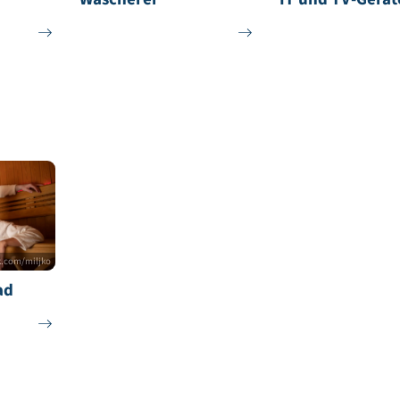
© istock.com/smederevac
© iStock/RossHellen
Wäscherei
IT un