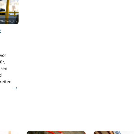
 istock.com/sommart
 und
stock.com/Nuclear_lily