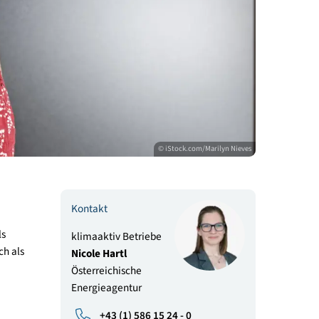
© iStock.com/Maril
Kontakt
itives Image als
klimaaktiv Betriebe
wohl ökologisch als
Nicole Hartl