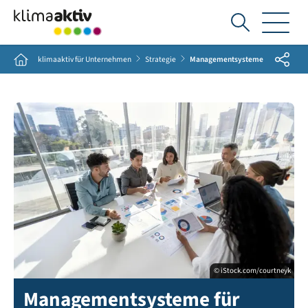
Ich
suche...
Share
Home
klimaaktiv für Unternehmen
Strategie
Managementsysteme
© iStock.com/courtneyk
Managementsysteme für