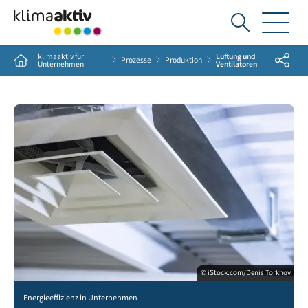
Ich
suche...
klimaaktiv für
Lüftung und
Share
Home
Prozesse
Produktion
Unternehmen
Ventilatoren
© iStock.com/Denis Torkhov
Energieeffizienz in Unternehmen