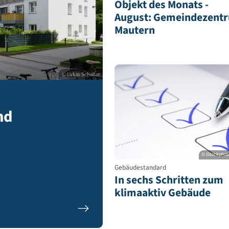
© Lu
Aktuelles
Objekt des Mo
August: Geme
Mautern
© Lukas Schaller
ur und