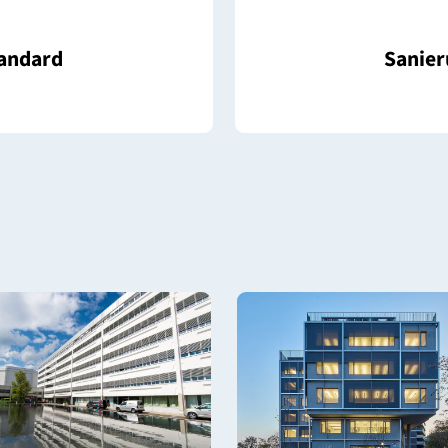
log 2025
udestandard