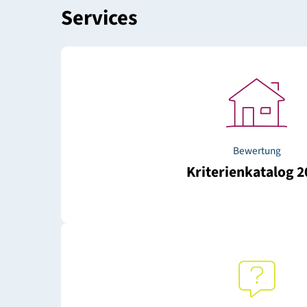
Schön und nachhaltig
Gu
Staatspreis Architektur und
K
Nachhaltigkeit
Q
Services
Bewertun