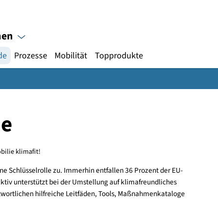
Gebärdensprache
ternehmen
Topprodukte
Gebäude
Prozesse
Mobilität
äude
re Immobilie klimafit!
r eine Schlüsselrolle zu. Immerhin entfallen 36 Prozent der 
klimaaktiv unterstützt bei der Umstellung auf klimafreundliche
nverantwortlichen hilfreiche Leitfäden, Tools, Maßnahmenkata