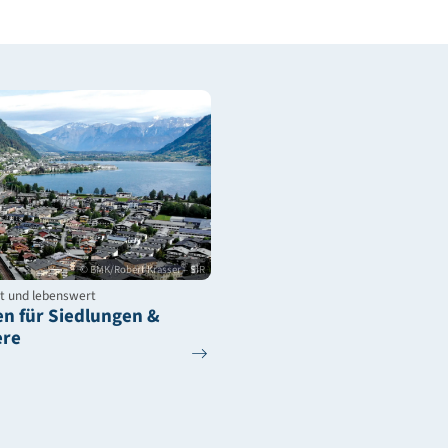
Gebäudestandard
In sechs Schr
klimaaktiv G