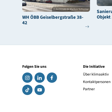
Aus der Praxis:
© Architekt DI Markus Schuster
S
O
WH ÖBB Geiselbergstraße 38-
42