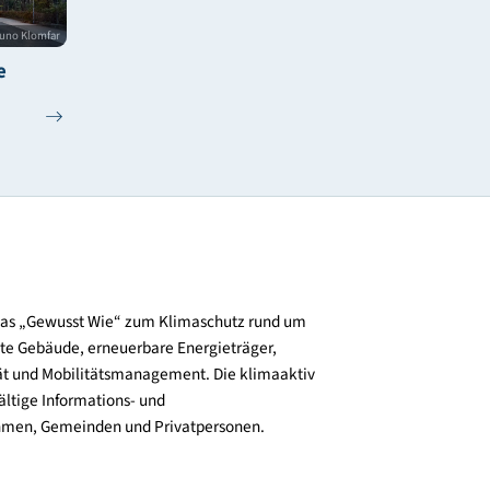
© Fotografie Bruno Klomfar
dball House