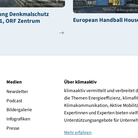
© Thomas Ramstorfer/ORF
anierung Denkmalschutz
European Han
bjekt 1, ORF Zentrum