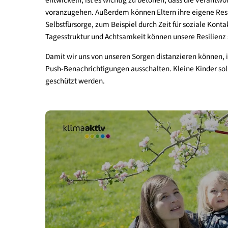
Illusion von Kontrolle zu erzeugen, übernehmen s
Erwachsene leiden außerdem unter Klimaangst, wi
psychische Störung, sondern eine angemessene Re
einer Depression entwickeln, aber auch zum Han
Wie können wir Kindern helfen, mit Klimagef
Pribil:
Eltern sollten darauf achten, dass sie gru
entwickeln, ist es wichtig zu betonen, dass die 
voranzugehen. Außerdem können Eltern ihre eigene
Selbstfürsorge, zum Beispiel durch Zeit für sozia
Tagesstruktur und Achtsamkeit können unsere Res
Damit wir uns von unseren Sorgen distanzieren kö
Push-Benachrichtigungen ausschalten. Kleine Kin
geschützt werden.