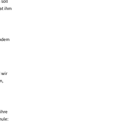
s Thema aufzudrängen,
n. Eltern können auch
größern können -
el zu Demonstrationen
 Karl Valentin soll
enn dieses Zitat ihm
erklären, z.B. indem