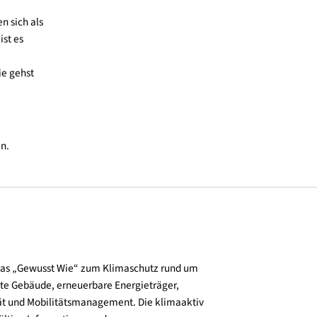
egriff „Klima“
ein Wasser
wir lieben, und wir
die Natur gehen,
eiter.
als Stütze für ihre
onen in der Schule:
ne aktive und
s oder kann.
en Jobs bieten sich als
eboten wird, ist es
 einladen, zu