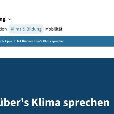
Gebärdensprache
mabildung
nikation
Klima & Bildung
Mobilität
undlagen & Tipps
Mit Kindern über's Klima sprechen
n über's Klima spre