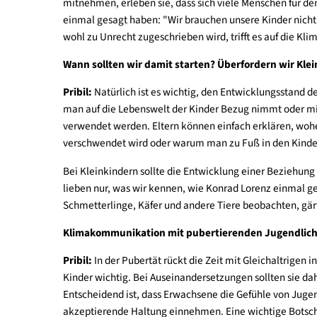
Worauf gilt es zu achten, wenn wir mit Kinder
Pribil:
Wie bereits erwähnt, sollten Erwachsene S
sondern es ernst zu nehmen, wenn es auftaucht, u
gemeinsam mit ihren Kindern überlegen, wie sie 
gemeinsames Klimahandeln ist oft die effektivs
mitnehmen, erleben sie, dass sich viele Menschen 
einmal gesagt haben: "Wir brauchen unsere Kinder
wohl zu Unrecht zugeschrieben wird, trifft es au
Wann sollten wir damit starten? Überfordern 
Pribil:
Natürlich ist es wichtig, den Entwicklungs