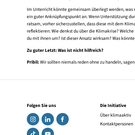
man auf die Lebenswelt der Kinder Bezug nimmt o
verwendet werden. Eltern können einfach erklär
verschwendet wird oder warum man zu Fuß in den
Bei Kleinkindern sollte die Entwicklung einer Bez
lieben nur, was wir kennen, wie Konrad Lorenz ein
Schmetterlinge, Käfer und andere Tiere beobach
Klimakommunikation mit pubertierenden Jugen
Pribil:
In der Pubertät rückt die Zeit mit Gleichalt
Kinder wichtig. Bei Auseinandersetzungen sollten s
Entscheidend ist, dass Erwachsene die Gefühle v
akzeptierende Haltung einnehmen. Eine wichtige B
Im Unterricht könnte gemeinsam überlegt werden,
ein guter Anknüpfungspunkt an. Wenn Unterstützu
ratsam, vorher sicherzustellen, dass diese mit 