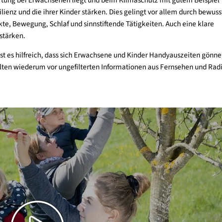
ie Verantwortung und fühlen sich mitschuldig an der Krise. Viel
e eine Studie von Hickman, Marks et al. aus dem Jahr 2021 zeig
aktion auf eine leider sehr reale Bedrohung. Klimaangst oder E
deln motivieren.
ühlen umzugehen?
ndsätzlich eine gute Bindung zu ihren Kindern haben. Wenn Kind
Verantwortung bei Erwachsenen liegt und beim Klimaschutz mit g
 Resilienz und die ihrer Kinder stärken. Dies gelingt vor alle
le Kontakte, Bewegung, Schlaf und sinnstiftende Tätigkeiten. Auc
ilienz stärken.
nnen, ist es hilfreich, dass sich Erwachsene und Kinder Handya
der sollten wiederum vor ungefilterten Informationen aus Fern