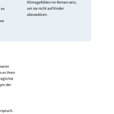
ht
Nichts abwälzen
en
Erwachsene sollten mit ihren
Klimagefühlen im Reinen sein,
s nicht
um sie nicht auf Kinder
den, dafür ist es
abzuwälzen.
n von Kindern
ntworten und ihre
zu nehmen.
forderungen unserer
ewissheit, dass es ihren
 Kindern eine möglichst