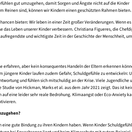
ge Themen von ihnen fernhalten oder sie bestmöglich auf die H
finden?
haben und für den Klimaschutz aktiv sein - das ist nicht automa
en Klimagefühlen gut umzugehen, damit Sorgen und Ängste nicht a
fühlen im Reinen sind, können wir Kindern einen geschützten 
 auch Chancen bieten: Wir leben in einer Zeit großer Veränder
en diese das Leben unserer Kinder verbessern. Christiana Figue
s die aufregendste und wichtigste Zeit in der Geschichte der
?
limakrise erfahren, aber kein konsequentes Handeln der Eltern
. Vor allem jüngere Kinder laufen zudem Gefahr, Schuldgefühle z