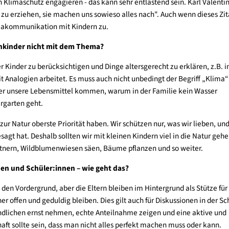
n über die Klimakrise sprechen?
orgen nicht auf ihre Kinder abwälzen. Es geht nicht darum, da
nd die Fragen der Kinder so ehrlich wie möglich zu beantworte
als Familie ihren Fußabdruck verkleinern und Handabdruck ver
te Form der Kommunikation. Wenn Eltern ihre Kinder zum Beispi
für den Klimaschutz engagieren - das kann sehr entlastend sein.
 nicht zu erziehen, sie machen uns sowieso alles nach". Auch w
f die Klimakommunikation mit Kindern zu.
wir Kleinkinder nicht mit dem Thema?
stand der Kinder zu berücksichtigen und Dinge altersgerecht zu 