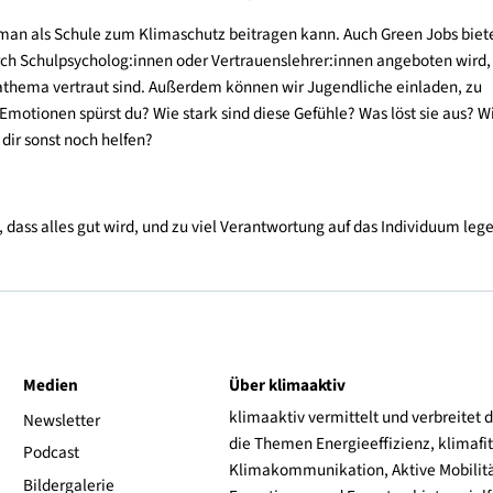
der mit Analogien arbeitet. Es muss auch nicht unbedingt der B
en, woher unsere Lebensmittel kommen, warum in der Familie k
 Kindergarten geht.
iehung zur Natur oberste Priorität haben. Wir schützen nur, was 
mal gesagt hat. Deshalb sollten wir mit kleinen Kindern viel in 
ten, gärtnern, Wildblumenwiesen säen, Bäume pflanzen und so w
dlichen und Schüler:innen – wie geht das?
rigen in den Vordergrund, aber die Eltern bleiben im Hintergrund 
ie daher offen und geduldig bleiben. Dies gilt auch für Diskussi
on Jugendlichen ernst nehmen, echte Anteilnahme zeigen und ei
otschaft sollte sein, dass man nicht alles perfekt machen mus
 was man als Schule zum Klimaschutz beitragen kann. Auch Gre
ng durch Schulpsycholog:innen oder Vertrauenslehrer:innen ang
dem Klimathema vertraut sind. Außerdem können wir Jugendliche