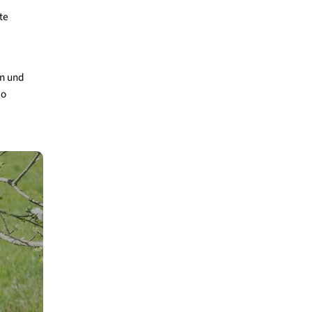
e Jugendliche und junge
t. Das ist keine
co-Anxiety kann sich zu
er Schuldgefühle
utem Beispiel
m durch bewusste
h eine klare
uszeiten gönnen und
sehen und Radio