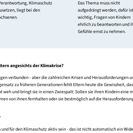
Verantwortung nicht
Thema nic
bei Kindern
aufdräng
Die Verantwortung, Klimaschutz
Das Thema mus
umzusetzen, liegt bei den
aufgedrängt wer
Erwachsenen.
wichtig, Frage
ehrlich zu bea
Gefühle ernst 
ehen Eltern angesichts der Klimakrise?
orderungen verbunden - aber die zahlreichen Krisen und Heraus
. Im Gegensatz zu früheren Generationen fehlt Eltern heute die G
 Das tut weh und bringt sie in einen Zwiespalt: Sollen sie ihren