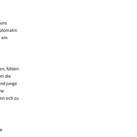
erausforderungen der
tisch ein Widerspruch.
uf die Kinder
Rahmen bieten.
ungen. Wenn es uns
res, die Chefdiplomatin
 Menschheit, um am
 erkennen können, fühlen
u entwickeln: Um die