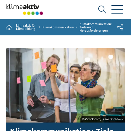
Ich
suche...
Klimakommunikation:
klimaaktiv für
Share
Home
Klimakommunikation
Ziele und
Klimabildung
Herausforderungen
© iStock.com/Lazar Obradovic
Mitarbeiter strukturieren Moderationskärtchen auf einem Fenster