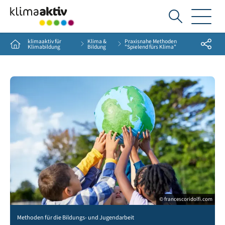
Ich
suche...
klimaaktiv für
Klima &
Praxisnahe Methoden
Share
Home
Klimabildung
Bildung
"Spielend fürs Klima"
© francescoridolfi.com
Group of multiethnic children holding model of earth in park with copy space. Prima
Methoden für die Bildungs- und Jugendarbeit