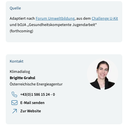
Quelle
Adaptiert nach
Forum Umweltbildung
, aus dem
Challenge U-Kit
und bOJA „Gesundheitskompetente Jugendarbeit“
(forthcoming)
Kontakt
Klimadialog
Brigitte Grahsl
Österreichische Energieagentur
+43(0)1 586 15 24 - 0
E-Mail senden
Zur Website