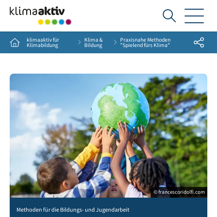
Ich
suche...
klimaaktiv für
Klima &
Praxisnahe Methoden
Share
Home
Klimabildung
Bildung
"Spielend fürs Klima"
© francescoridolfi.com
Group of multiethnic children holding model of earth in park with copy space. Prima
Methoden für die Bildungs- und Jugendarbeit