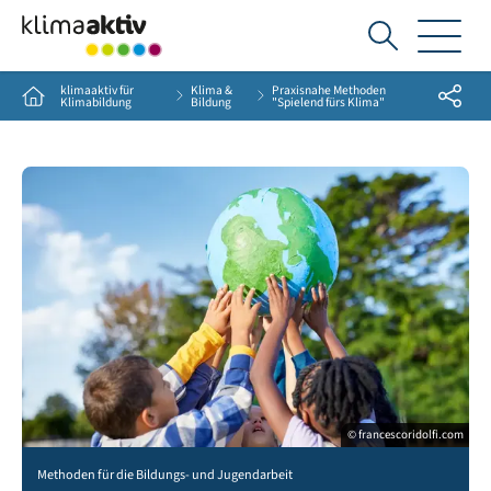
Ich
suche...
klimaaktiv für
Klima &
Praxisnahe Methoden
Share
Home
Klimabildung
Bildung
"Spielend fürs Klima"
© francescoridolfi.com
Group of multiethnic children holding model of earth in park with copy space. Prima
Methoden für die Bildungs- und Jugendarbeit