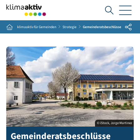
Ich
suche...
Share
Home
klimaaktiv für Gemeinden
Strategie
Gemeinderatsbeschlüsse
© iStock, Jorge Martinez
Gemeindeamt Goldwörth in Oberösterreich
Gemeinderatsbeschlüsse