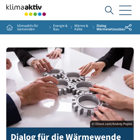
Ich
suche...
klimaaktiv für
Energie &
Wärme &
Dialog
Share
Home
Gemeinden
Bau
Kälte
Wärmenetzausbau
© iStock.com/Andrey Popov
Dialog für die Wärmewende