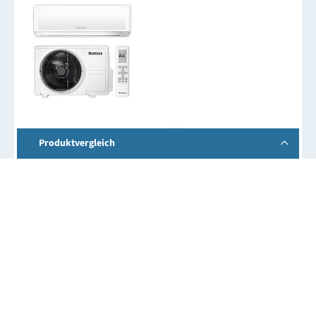
Buderus Logacool AC186i Set 3,5kW
Produktvergleich
Kühlleistung: 3,4 kW • Heizleistung: 4,1 kW
Schalleistungspegel Innengerät: 43 dB(A)
Innengerät H x B x T: 30,8 / 90,9 / 25,5 cm
Leistungszahl Kühlen: 9,7
Leistungszahl Heizen: 5,1
Produkt vergleichen