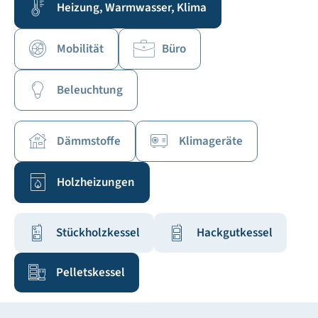
Heizung, Warmwasser, Klima
Mobilität
Büro
Beleuchtung
Dämmstoffe
Klimageräte
Holzheizungen
Stückholzkessel
Hackgutkessel
Pelletskessel