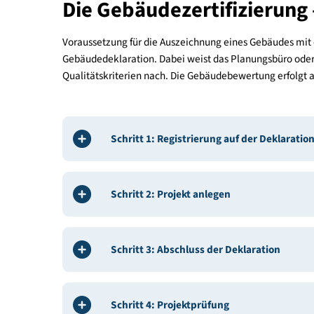
Alle klimaaktiv Kriterienkataloge können Sie 
Onlineplattform baudock
registriert ha
Wo finden Sie die aktuelle Version der Krite
Seit Anfang Juli können Sie auf der
Onli
2026 ermöglichen wir aber noch die Auswahl zwische
die erst mit der Planung beginnen, empfehlen wir ber
Die Gebäudezertifizier
Voraussetzung für die Auszeichnung eines Gebäude
Gebäudedeklaration. Dabei weist das Planungsbür
Qualitätskriterien nach. Die Gebäudebewertung er