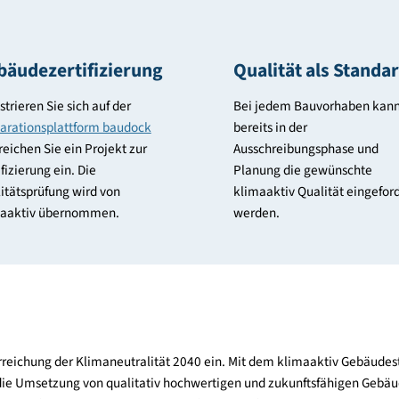
en
Gebäudezertifizierung
Qualität a
Registrieren Sie sich auf der
Bei jedem Bau
Deklarationsplattform baudock
bereits in der
und reichen Sie ein Projekt zur
Ausschreibung
Zertifizierung ein. Die
Planung die g
Qualitätsprüfung wird von
klimaaktiv Qua
klimaaktiv übernommen.
werden.