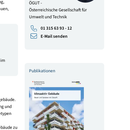
Kontakt
aktiv Gebäudestandard
klimaaktiv Gebäude
sfähigen Gebäuden. Der
Inge Schrattenecker
lienentwicklung,
ÖGUT -
 ein Gebäude bauen,
Österreichische Gesellschaft für
Umwelt und Technik
01 315 63 93 - 12
E-Mail senden
tellt. Der
derungen an
 Komfortthemen im
Publikationen