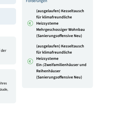
Sanierungsfahrplan
Portfolioanalyse
Gebäudebestand (2025)
klimaaktiv Gebäude - vo
Wettbewerb bis zur
Ausschreibung
Förderungen
(ausgelaufen) Kesseltaus
für klimafreundliche
Heizsysteme
Mehrgeschossiger Wohnb
(Sanierungsoffensive Neu
(ausgelaufen) Kesseltaus