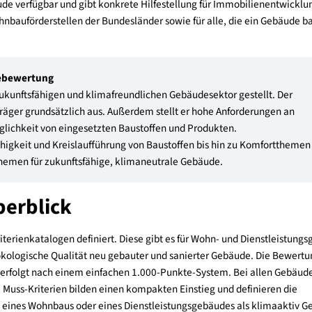
i der Erreichung der Klimaneutralität 2040 ein. Mit dem klima
ment für die Umsetzung von qualitativ hochwertigen und zukunft
gsgebäude verfügbar und gibt konkrete Hilfestellung für Immobi
nd Wohnbauförderstellen der Bundesländer sowie für alle, die
 Gebäudebewertung
 einen zukunftsfähigen und klimafreundlichen Gebäudesektor ges
 Energieträger grundsätzlich aus. Außerdem stellt er hohe Anfor
ltverträglichkeit von eingesetzten Baustoffen und Produkten.
cherfähigkeit und Kreislaufführung von Baustoffen bis hin zu
ralen Themen für zukunftsfähige, klimaneutrale Gebäude.