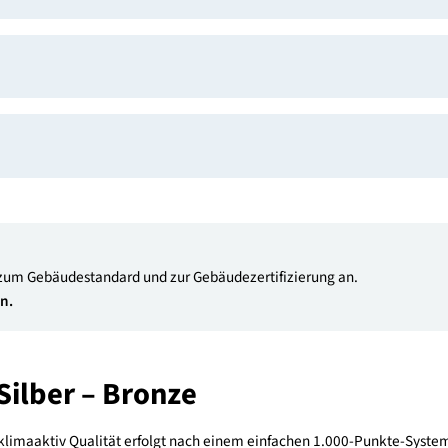
klarationsplattform baudock
ektes