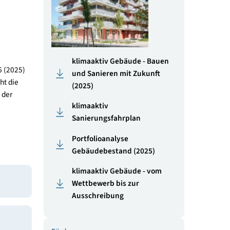
Dienstleistungsgebäude.
e. Die Bewertung und
i allen Gebäudetypen
inieren die
s klimaaktiv Gebäude zu
klimaaktiv Gebäude - Ba
IB-Richtlinie 6 (2025)
und Sanieren mit Zukunft
tel-punkt steht die
(2025)
er Integration der
klimaaktiv