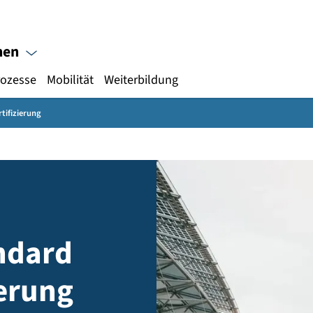
Gebärdensprache
hpersonen
au
Prozesse
Mobilität
Weiterbildung
äudezertifizierung
tandard