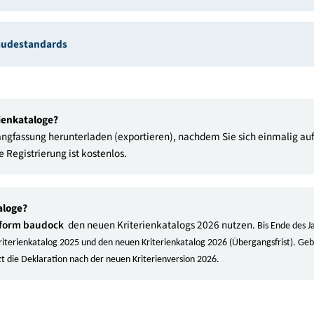
 Informationen
rd
gen
tiv Gebäudestandards
 Kriterienkataloge?