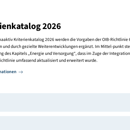
m Überblick
ktiv Kriterienkatalogen definiert. Diese gibt es für Wohn- und 
e und ökologische Qualität neu gebauter und sanierter Gebäud
ualität erfolgt nach einem einfachen 1.000-Punkte-System. Be
n. Die Muss-Kriterien bilden einen kompakten Einstieg und def
ierung eines Wohnbaus oder eines Dienstleistungsgebäudes al
riterienkatalog 2026
em klimaaktiv Kriterienkatalog 2026 werden die Vorgaben der O
ommen und durch gezielte Weiterentwicklungen ergänzt. Im Mit
rbeitung des Kapitels „Energie und Versorgung“, dass im Zuge d
 OIB-Richtlinie umfassend aktualisiert und erweitert wurde.