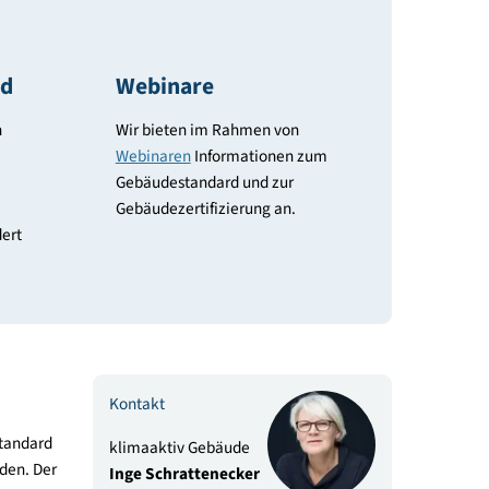
ls Standard
Webinare
vorhaben kann
Wir bieten im Rahmen von
Webinaren
Informationen zum
sphase und
Gebäudestandard und zur
ewünschte
Gebäudezertifizierung an.
lität eingefordert