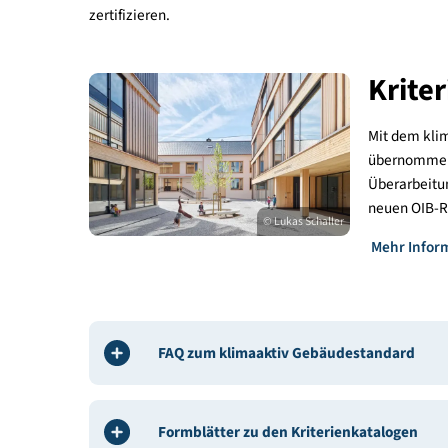
Die Kriterienkataloge i
Der klimaaktiv Gebäudestandard ist in den klimaa
Sie dokumentieren und bewerten die energetisch
Qualitätssicherung von Gebäuden in klimaaktiv Q
wird zwischen Neubau und Sanierung unterschiede
Mindestanforderung, um den Neubau oder die San
zertifizieren.
​K
Mit d
übern
Übera
neuen
© Lukas Schaller