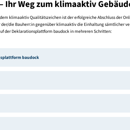
in der Langfassung herunterladen (exportieren), nachdem Sie sic
ben. Die Registrierung ist kostenlos.
rienkataloge?
neplattform baudock
den neuen Kriterienkatalogs 2026 nutze
n den Kriterienkatalog 2025 und den neuen Kriterienkatalog 2026 (Über
eits jetzt die Deklaration nach der neuen Kriterienversion 2026.
ung – Ihr Weg zum klimaaktiv
s mit dem klimaaktiv Qualitätszeichen ist der erfolgreiche Abs
o oder der/die Bauherr:in gegenüber klimaaktiv die Einhaltung
folgt auf der Deklarationsplattform baudock in mehreren Schri