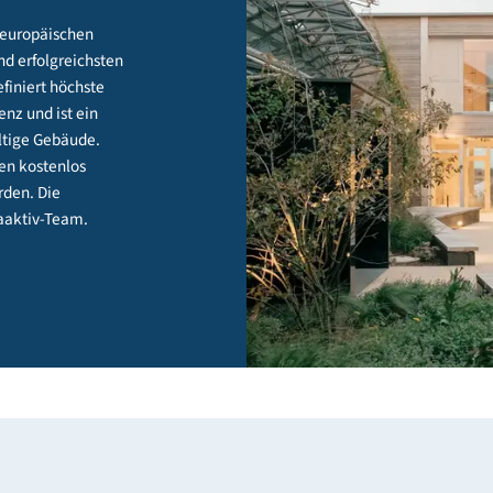
izierung
 ist im europäischen
lsten und erfolgreichsten
n. Er definiert höchste
effizienz und ist ein
 nachhaltige Gebäude.
Kriterien kostenlos
icht werden. Die
das klimaaktiv-Team.