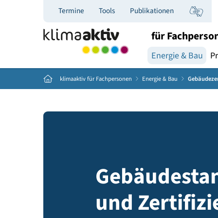
Termine
Tools
Publikationen
für Fac
Energie & B
Home
klimaaktiv für Fachpersonen
Energie & Bau
Geb
Gebäudes