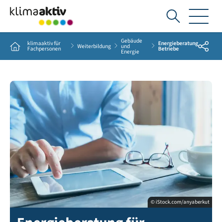
Ich
suche...
Gebäude
klimaaktiv für
Energieberatung
Share
Home
Weiterbildung
und
Fachpersonen
Betriebe
Energie
© iStock.com/anyaberkut