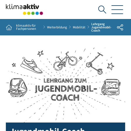
Ich
suche...
Lehrgang
klimaaktiv für
Share
Home
Weiterbildung
Mobilität
Jugendmobil-
Fachpersonen
Coach