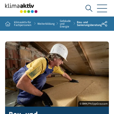
Ich
suche...
Gebäude
klimaaktiv für
Bau- und
Share
Home
Weiterbildung
und
Fachpersonen
Sanierungsberatung
Energie
© BMK/PhilippGrausam