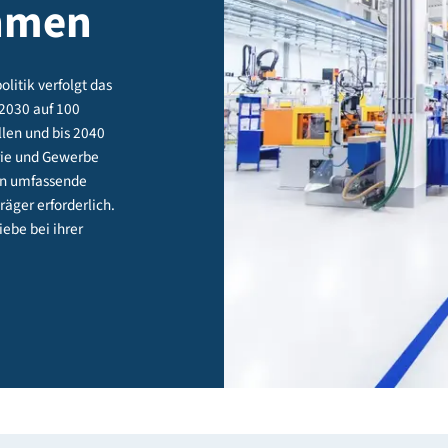
onsplan
nehmen
Klimapolitik verfolgt das
ell bis 2030 auf 100
mzustellen und bis 2040
 Industrie und Gewerbe
aßnahmen umfassende
ergieträger erforderlich.
wo Betriebe bei ihrer