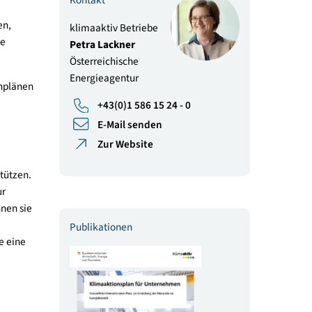
Bewerbungsprozesses.
Kontakt
eisten zu können,
klimaaktiv Betriebe
spielt dabei die
Petra Lackner
Österreichische
Energieagentur
g von Maßnahmenplänen
ür stehen auch
+43(0)1 586 15 24 - 0
E-Mail senden
Zur Website
ßnahmen unterstützen.