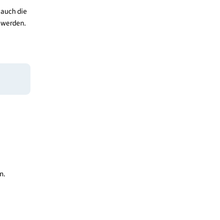
erater:in haben ein
Steigerung der
nn das Unternehmen
nreichprozess auf
g von
ten Maßnahme auch die
35“ ausgefüllt werden.