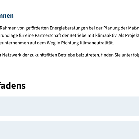
be, die sich mit der strategischen Planung von energierelevant
n. In der Regel haben diese Betriebe schon viele Vorarbeiten ge
nspar- und Effizienzpotenziale, haben schon die „Standardmaßn
 haben auch Verantwortlichkeiten und Prozesse im Unternehmen
ce ermöglichen.
gehen und konkret planen wollen, wie sie neben der Energieein
rgieträger schaffen, finden im Leitfaden Anleitungen zur Entwi
ter:innen
ützen im Rahmen von geförderten Energieberatungen bei der P
et die Grundlage für eine Partnerschaft der Betriebe mit klimaak
 Vorzeigeunternehmen auf dem Weg in Richtung Klimaneutralitä
um dem Netzwerk der zukunftsfitten Betriebe beizutreten, find