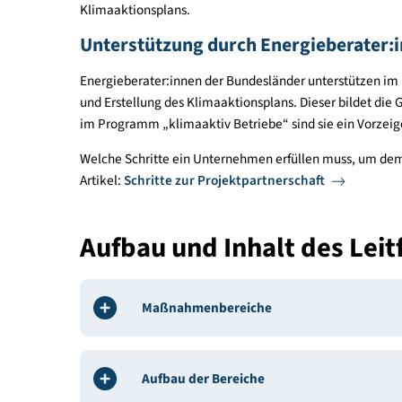
Zum anderen ist er eine Hilfestellung für Betrie
Erreichung der Klimaneutralität auseinandersetze
zum Beispiel ihren Energieverbrauch und die Ei
Verbesserung der Energieeffizienz umgesetzt und
strukturelle Verbesserung der Energieperforman
Betriebe, die nun einen wichtigen Schritt weiter
Energieeffizienz den Umstieg auf erneuerbare Ene
Klimaaktionsplans.
Unterstützung durch Energiebera
Energieberater:innen der Bundesländer unterst
und Erstellung des Klimaaktionsplans. Dieser bild
im Programm „klimaaktiv Betriebe“ sind sie ein
Welche Schritte ein Unternehmen erfüllen muss, 
Artikel:
Schritte zur Projektpartnerschaft