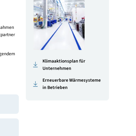
en Maßnahmen zur
leistet. So kennen sie
ahmen“ zur
Publikationen
 definiert, die eine
sparung und
cklung eines
lanung der Maßnahmen
tiv. Als Projektpartner
t.
en Sie unter folgendem
Klimaaktionsplan für