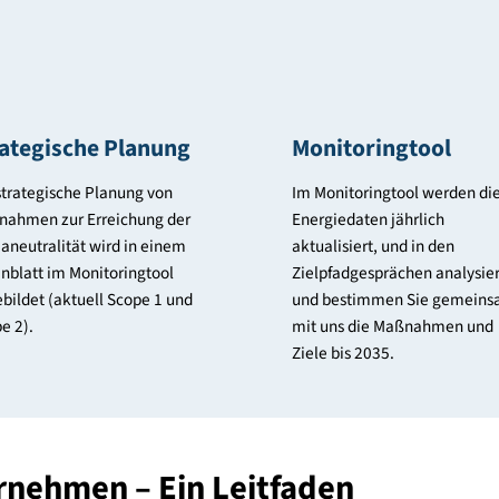
en
Strategische Planung
Monitorin
Die strategische Planung von
Im Monitoringt
Maßnahmen zur Erreichung der
Energiedaten j
Klimaneutralität wird in einem
aktualisiert, u
Datenblatt im Monitoringtool
Zielpfadgesprä
abgebildet (aktuell Scope 1 und
und bestimme
Scope 2).
mit uns die M