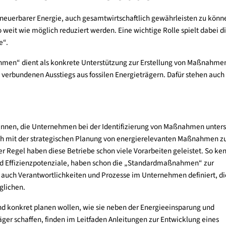
Ziele bis 2035.
nternehmen – Ein Leitfaden
r mit erneuerbarer Energie, auch gesamtwirtschaftlich gewährl
arf so weit wie möglich reduziert werden. Eine wichtige Rolle 
r Stelle“.
 Unternehmen“ dient als konkrete Unterstützung zur Erstellun
es damit verbundenen Ausstiegs aus fossilen Energieträgern. Daf
s
erater:innen, die Unternehmen bei der Identifizierung von Ma