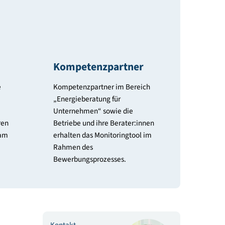
© iStock.co
gtool
Kompetenzpartner
ool werden die
Kompetenzpartner im Bereich
ährlich
„Energieberatung für
nd in den
Unternehmen“ sowie die
chen analysieren
Betriebe und ihre Berater:innen
n Sie gemeinsam
erhalten das Monitoringtool im
aßnahmen und
Rahmen des