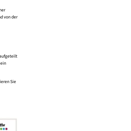
ommen wir die
sdaten befüllen.
m Ausfüllen
 im Rahmen einer
 abschließen und von der
mmen.