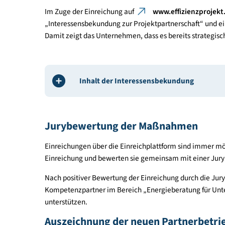
Unterstützung von Ene
Identifizierung von Maßnahmen 
Das Ergebnis einer umfassenden Energieberatung is
Unternehmen beraten und die wesentlichen Energ
Energieeffizienz und zum Umstieg auf beziehun
zudem schon eine Maßnahme innerhalb der letzten
www.effizienzprojekt.at
Einreichplattform: Interessensb
Maßnahmen
Im Zuge der Einreichung auf
www.effizienzp
„Interessensbekundung zur Projektpartnerschaft
Damit zeigt das Unternehmen, dass es bereits str