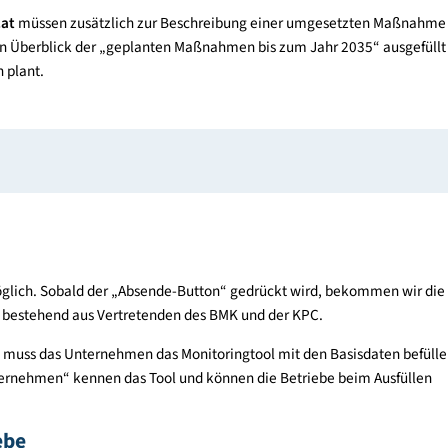
rgieberatenden
im Rahmen einer Energieberatung
t der Startpunkt für die Projektpartnerschaft. Sie als Energieb
ieverbraucher identifiziert? Sie haben bereits Maßnahmen zur 
gsweise Einsatz von erneuerbaren Energien vorgeschlagen? We
 drei Jahre umgesetzt hat, dann begleiten Sie es doch beim Ei
ekundung zur Partnerschaft und Einreichun
rojekt.at
müssen zusätzlich zur Beschreibung einer umgesetz
“ und ein Überblick der „geplanten Maßnahmen bis zum Jahr 20
ategisch plant.