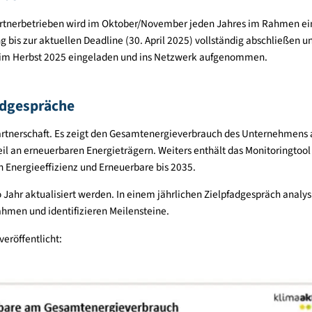
immer möglich. Sobald der „Absende-Button“ gedrückt wird, bek
er Jury bestehend aus Vertretenden des BMK und der KPC.
die Jury muss das Unternehmen das Monitoringtool mit den Basi
ür Unternehmen“ kennen das Tool und können die Betriebe bei
etriebe
euen Partnerbetrieben wird im Oktober/November jeden Jahres
reichung bis zur aktuellen Deadline (30. April 2025) vollständig
staltung im Herbst 2025 eingeladen und ins Netzwerk aufgeno