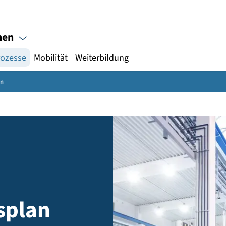
Gebärdensprache
hpersonen
au
Prozesse
Mobilität
Weiterbildung
tionsplan