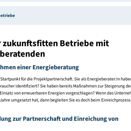
Leitfadens
artnerbetriebe
er zukunftsfitten Betriebe m