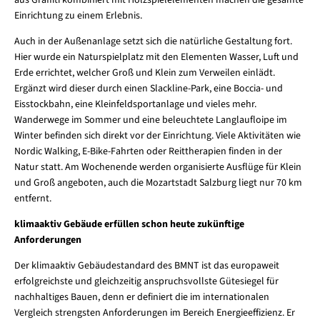
aus Graffiti kombiniert mit Holzspielelementen machen die gesamte
Einrichtung zu einem Erlebnis.
Auch in der Außenanlage setzt sich die natürliche Gestaltung fort.
Hier wurde ein Naturspielplatz mit den Elementen Wasser, Luft und
Erde errichtet, welcher Groß und Klein zum Verweilen einlädt.
Ergänzt wird dieser durch einen Slackline-Park, eine Boccia- und
Eisstockbahn, eine Kleinfeldsportanlage und vieles mehr.
Wanderwege im Sommer und eine beleuchtete Langlaufloipe im
Winter befinden sich direkt vor der Einrichtung. Viele Aktivitäten wie
Nordic Walking, E-Bike-Fahrten oder Reittherapien finden in der
Natur statt. Am Wochenende werden organisierte Ausflüge für Klein
und Groß angeboten, auch die Mozartstadt Salzburg liegt nur 70 km
entfernt.
klimaaktiv Gebäude erfüllen schon heute zukünftige
Anforderungen
Der klimaaktiv Gebäudestandard des BMNT ist das europaweit
erfolgreichste und gleichzeitig anspruchsvollste Gütesiegel für
nachhaltiges Bauen, denn er definiert die im internationalen
Vergleich strengsten Anforderungen im Bereich Energieeffizienz. Er