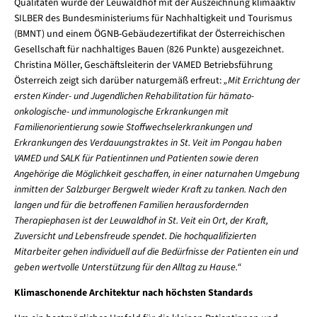
Qualitäten wurde der Leuwaldhof mit der Auszeichnung klimaaktiv
SILBER des Bundesministeriums für Nachhaltigkeit und Tourismus
(BMNT) und einem ÖGNB-Gebäudezertifikat der Österreichischen
Gesellschaft für nachhaltiges Bauen (826 Punkte) ausgezeichnet.
Christina Möller, Geschäftsleiterin der VAMED Betriebsführung
Österreich zeigt sich darüber naturgemäß erfreut:
„Mit Errichtung der
ersten Kinder- und Jugendlichen Rehabilitation für hämato-
onkologische- und immunologische Erkrankungen mit
Familienorientierung sowie Stoffwechselerkrankungen und
Erkrankungen des Verdauungstraktes in St. Veit im Pongau haben
VAMED und SALK für Patientinnen und Patienten sowie deren
Angehörige die Möglichkeit geschaffen, in einer naturnahen Umgebung
inmitten der Salzburger Bergwelt wieder Kraft zu tanken. Nach den
langen und für die betroffenen Familien herausfordernden
Therapiephasen ist der Leuwaldhof in St. Veit ein Ort, der Kraft,
Zuversicht und Lebensfreude spendet. Die hochqualifizierten
Mitarbeiter gehen individuell auf die Bedürfnisse der Patienten ein und
geben wertvolle Unterstützung für den Alltag zu Hause.“
Klimaschonende Architektur nach höchsten Standards