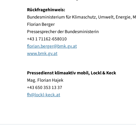
Über klimaaktiv mobil
klimaaktiv
mobil ist die Klimaschutzinitiative 
klimafreundlicher und gesundheitsfördernder Mo
des Fußverkehrs und klimafreundliches Mobilität
Millionen Euro an Mitteln des BMK zur Verfügung.
wieder geöffnet. Mit klimaaktiv
mobil trägt das 
unterstützt die Umsetzung des nationalen Klima-
Rückfragehinweis:
Bundesministerium für Klimaschutz, Umwelt, Ener
Florian Berger
Pressesprecher der Bundesministerin
+43 1 71162-658010
florian.berger
@
bmk.gv.at
www.bmk.gv.at