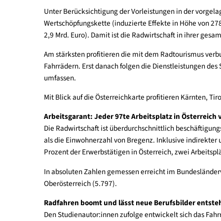
Wirtschaftsfaktor: Gesamtwertschöpfung Fahr
2019 betrug die direkte Bruttowertschöpfung des 
Doppelte dessen, was im Sektor Forschung und En
Unter Berücksichtigung der Vorleistungen in der
Wertschöpfungskette (induzierte Effekte in Höhe v
2,9 Mrd. Euro). Damit ist die Radwirtschaft in i
Am stärksten profitieren die mit dem Radtouris
Fahrrädern. Erst danach folgen die Dienstleistun
umfassen.
Mit Blick auf die Österreichkarte profitieren Kär
Arbeitsgarant: Jeder 97te Arbeitsplatz in Öst
Die Radwirtschaft ist überdurchschnittlich besch
als die Einwohnerzahl von Bregenz. Inklusive ind
Prozent der Erwerbstätigen in Österreich, zwei Ar