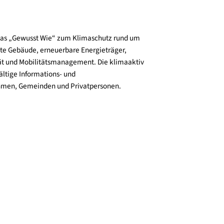
und verbreitet das „Gewusst Wie“ zum Klimaschutz rund um
zienz, klimafitte Gebäude, erneuerbare Energieträger,
ktive Mobilität und Mobilitätsmanagement. Die klimaaktiv
n bieten vielfältige Informations- und
e für Unternehmen, Gemeinden und Privatpersonen.