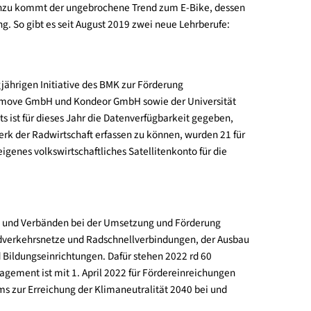
hsten Wert, es folgen Kärnten (7.533), Salzburg (6.685) und
arke Zunahme an Lastenrädern und Fahrradbot:innen) sowie zum
h ersichtlich. Hinzu kommt der ungebrochene Trend zum E-Bike,
ssionalisierung. So gibt es seit August 2019 zwei neue Lehrberu
obil, der langjährigen Initiative des BMK zur Förderung
ät Wien, der Econmove GmbH und Kondeor GmbH sowie der Univers
 2019. Einerseits ist für dieses Jahr die Datenverfügbarkeit gege
höpfungsnetzwerk der Radwirtschaft erfassen zu können, wurden
 erstmals ein eigenes volkswirtschaftliches Satellitenkonto für 