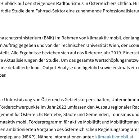
ändervergleich Tirol mit insgesamt 8.873 Beschäftigten den höc
 entstehen
 das Fahrrad immer mehr zum Verkehrs- und Transportmittel (st
erade im Hinblick auf den steigenden Radtourismus in Österreic
 attestiert die Studie dem Fahrrad-Sektor eine zunehmende Profe
raft“.
e vom Klimaschutzministerium (BMK) im Rahmen von klima
aktiv
m
ilität, in Auftrag gegeben und von der Technischen Universit
rtiggestellt. Alle Ergebnisse beziehen sich auf das Referenzjahr
 zukünftige Aktualisierungen der Studie. Um das gesamte Wertsc
ziert, eine detaillierte Input-Output-Analyse durchgeführt sowie
verfügbar.