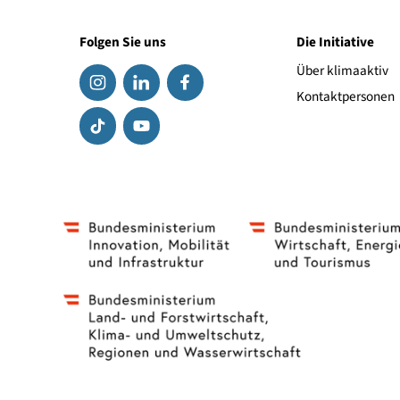
Pressedienst klimaaktiv mobil, Lockl & Keck
Mag. Florian Hajek
+43 650 353 13 37
fh
@
lockl-keck.at
Folgen Sie uns
Die Initiat
Über klima
Kontaktpe