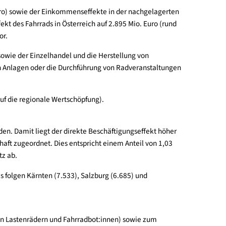
Radwirtschaft mehr Wertschöpfung als im Straßenbau generiert bz
von 854 Mio. Euro) sowie der Einkommenseffekte in der nachgel
schöpfungseffekt des Fahrrads in Österreich auf 2.895 Mio. Euro
unikationssektor.
Gastronomie sowie der Einzelhandel und die Herstellung von
 den Betrieb von Anlagen oder die Durchführung von Radveransta
haft (bezogen auf die regionale Wertschöpfung).
gerechnet werden. Damit liegt der direkte Beschäftigungseffekt
 der Radwirtschaft zugeordnet. Dies entspricht einem Anteil von
ren Arbeitsplatz ab.