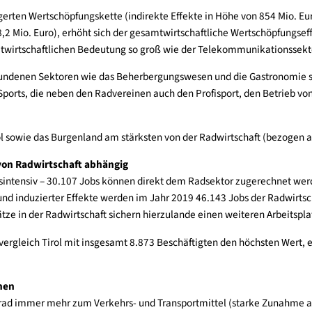
rad so groß wie Telekommunikationssektor
Fahrrads 1.762,6 Mio. (rund 1,8 Mrd.) Euro. Damit wird in der 
twicklung erwirtschaftet wird.
 vorgelagerten Wertschöpfungskette (indirekte Effekte in Höhe 
on 278,2 Mio. Euro), erhöht sich der gesamtwirtschaftliche Wert
hrer gesamtwirtschaftlichen Bedeutung so groß wie der Telekomm
mus verbundenen Sektoren wie das Beherbergungswesen und die 
gen des Sports, die neben den Radvereinen auch den Profisport,
nten, Tirol sowie das Burgenland am stärksten von der Radwirtsc
erreich von Radwirtschaft abhängig
äftigungsintensiv – 30.107 Jobs können direkt dem Radsektor zu
irekter und induzierter Effekte werden im Jahr 2019 46.143 Jobs
beitsplätze in der Radwirtschaft sichern hierzulande einen weite