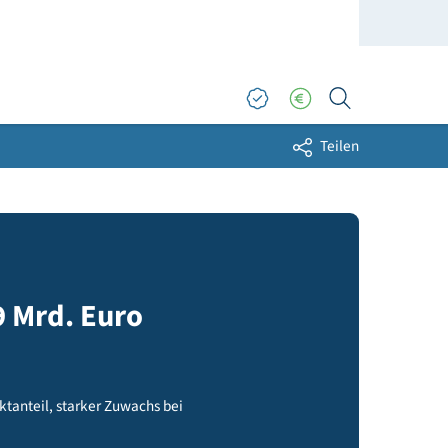
Sh
ert 2,9 Mrd. Euro