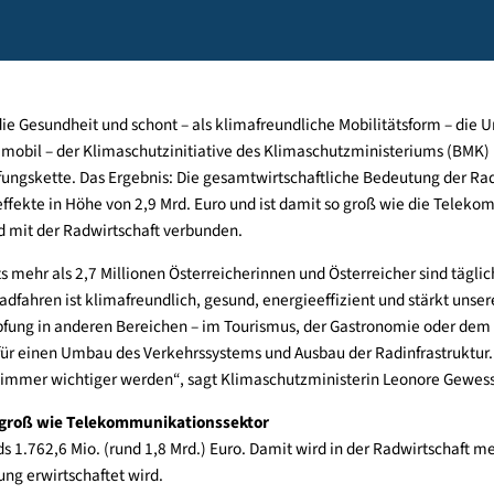
ren mehr als verdoppelt – aktuelle Trends: E-Fahrräder bereits 
ismus und Professionalisierung durch neue Lehrberufe
ren die Gesundheit und schont – als klimafreundliche Mobilitä
maaktiv mobil – der Klimaschutzinitiative des Klimaschutzminis
schöpfungskette. Das Ergebnis: Die gesamtwirtschaftliche Bedeu
pfungseffekte in Höhe von 2,9 Mrd. Euro und ist damit so groß 
obs sind mit der Radwirtschaft verbunden.
so. Bereits mehr als 2,7 Millionen Österreicherinnen und Österr
enn Radfahren ist klimafreundlich, gesund, energieeffizient und
rtschöpfung in anderen Bereichen – im Tourismus, der Gastron
r weiter für einen Umbau des Verkehrssystems und Ausbau der Rad
standort immer wichtiger werden“, sagt Klimaschutzministerin 