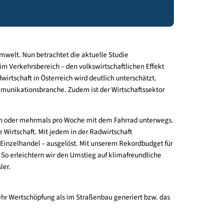
41 Prozent Marktanteil, starker Zuwachs bei
tsform – die Umwelt. Nun betrachtet die aktuelle Studie
teriums (BMK) im Verkehrsbereich – den volkswirtschaftlichen Ef
tung der Radwirtschaft in Österreich wird deutlich unterschätz
wie die Telekommunikationsbranche. Zudem ist der Wirtschaftss
eicher sind täglich oder mehrmals pro Woche mit dem Fahrrad unt
 stärkt unsere Wirtschaft. Mit jedem in der Radwirtschaft
omie oder dem Einzelhandel – ausgelöst. Mit unserem Rekordbud
infrastruktur. So erleichtern wir den Umstieg auf klimafreundl
Leonore Gewessler.