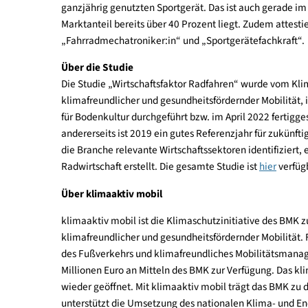
In absoluten Zahlen gemessen erreicht im Bundesl
Oberösterreich (5.797).
Radfahren boomt und lässt neue Berufsbilder
Den Studienautor:innen zufolge entwickelt sich
ganzjährig genutzten Sportgerät. Das ist auch g
Marktanteil bereits über 40 Prozent liegt. Zudem
„Fahrradmechatroniker:in“ und „Sportgerätefachk
Über die Studie
Die Studie „Wirtschaftsfaktor Radfahren“ wurd
klimafreundlicher und gesundheitsfördernder Mob
für Bodenkultur durchgeführt bzw. im April 2022 fe
andererseits ist 2019 ein gutes Referenzjahr für
die Branche relevante Wirtschaftssektoren identifi
Radwirtschaft erstellt. Die gesamte Studie ist
hier