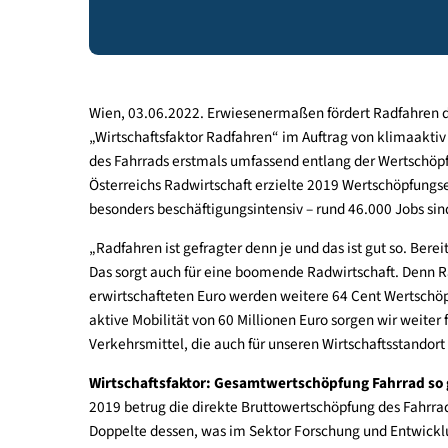
Radverkehrswirtschaft hat sich in zehn Jah
Transportfahrrädern, Zunahme von Radtour
Wien, 03.06.2022. Erwiesenermaßen fördert Radfah
„Wirtschaftsfaktor Radfahren“ im Auftrag von kli
des Fahrrads erstmals umfassend entlang der Wert
Österreichs Radwirtschaft erzielte 2019 Wertschö
besonders beschäftigungsintensiv – rund 46.000 J
„Radfahren ist gefragter denn je und das ist gut 
Das sorgt auch für eine boomende Radwirtschaft. D
erwirtschafteten Euro werden weitere 64 Cent We
aktive Mobilität von 60 Millionen Euro sorgen wi
Verkehrsmittel, die auch für unseren Wirtschafts