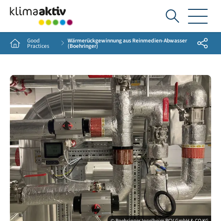
Ich
suche...
Good
Wärmerückgewinnung aus Reinmedien-Abwasser
Share
Home
Practices
(Boehringer)
© Boehringer Ingelheim RCV GmbH & CO KG