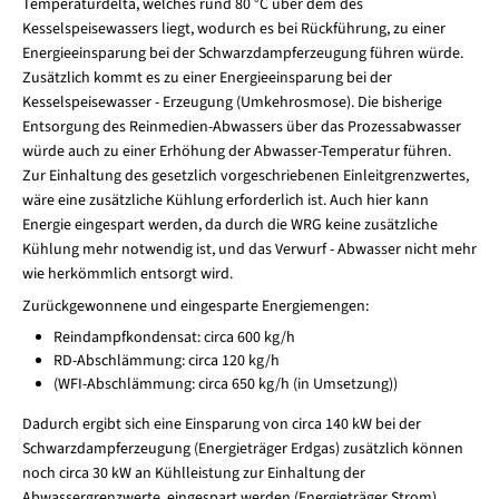
Temperaturdelta, welches rund 80 °C über dem des
Kesselspeisewassers liegt, wodurch es bei Rückführung, zu einer
Energieeinsparung bei der Schwarzdampferzeugung führen würde.
Zusätzlich kommt es zu einer Energieeinsparung bei der
Kesselspeisewasser - Erzeugung (Umkehrosmose). Die bisherige
Entsorgung des Reinmedien-Abwassers über das Prozessabwasser
würde auch zu einer Erhöhung der Abwasser-Temperatur führen.
Zur Einhaltung des gesetzlich vorgeschriebenen Einleitgrenzwertes,
wäre eine zusätzliche Kühlung erforderlich ist. Auch hier kann
Energie eingespart werden, da durch die WRG keine zusätzliche
Kühlung mehr notwendig ist, und das Verwurf - Abwasser nicht mehr
wie herkömmlich entsorgt wird.
Zurückgewonnene und eingesparte Energiemengen:
Reindampfkondensat: circa 600 kg/h
RD-Abschlämmung: circa 120 kg/h
(WFI-Abschlämmung: circa 650 kg/h (in Umsetzung))
Dadurch ergibt sich eine Einsparung von circa 140 kW bei der
Schwarzdampferzeugung (Energieträger Erdgas) zusätzlich können
noch circa 30 kW an Kühlleistung zur Einhaltung der
Abwassergrenzwerte, eingespart werden (Energieträger Strom).