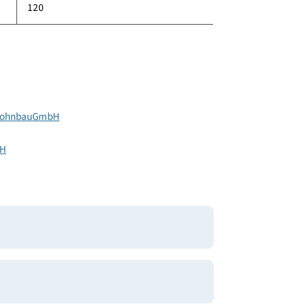
549
150
120
ützige WohnbauGmbH
lus GmbH