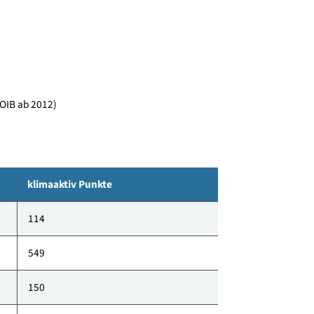
äume im Wohn-/Essbereich.
jekt des Monats 8/2017.
Neubau, OIB ab 2012)
klimaaktiv Punkte
114