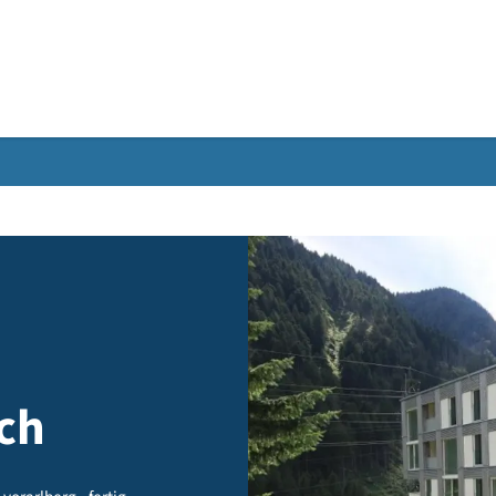
Gebärdensprache
kirch