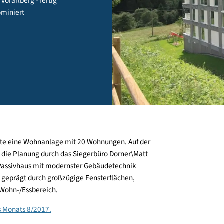
nkirch, vorarlberg - fertig
preis nominiert
 Heimstätte eine Wohnanlage mit 20 Wohnungen. Auf der
rfolgte die Planung durch das Siegerbüro Dorner\Matt
efreies Passivhaus mit modernster Gebäudetechnik
nungen, geprägt durch großzügige Fensterflächen,