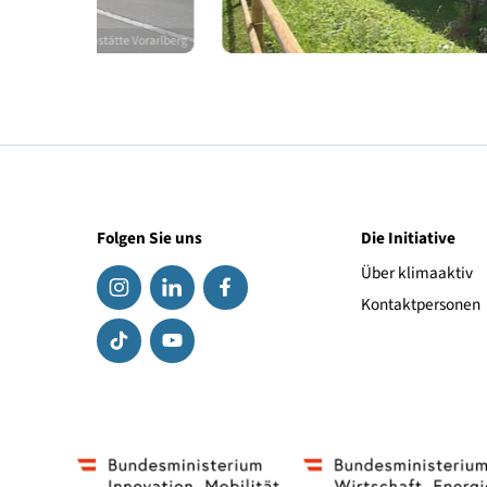
penländische Heimstätte Vorarlberg