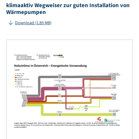
klimaaktiv Wegweiser zur guten Installation von
Wärmepumpen
Download (1.89 MB)
Ho
in
Öst
20
-
Ene
Ve