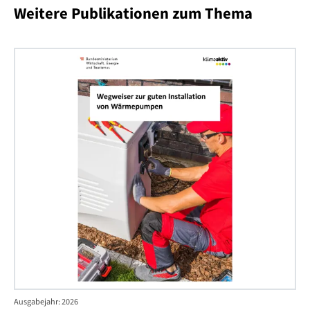
Weitere Publikationen zum Thema
kli
We
zur
gu
Ins
vo
Wä
Ausgabejahr: 2026