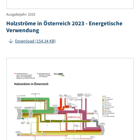
Ausgabejahr: 2025
Holzströme in Österreich 2023 - Energetische
Verwendung
Download (154.34 KB)
Ho
in
Öst
20