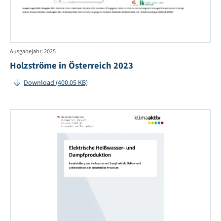
Ausgabejahr: 2025
Holzströme in Österreich 2023
Download (400.05 KB)
Ele
Hei
un
Da