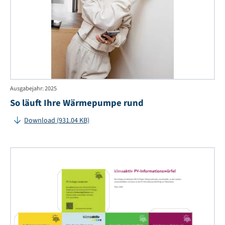
Ausgabejahr: 2025
So läuft Ihre Wärmepumpe rund
Download (931.04 KB)
PV-
Wür
Pho
ein
erk