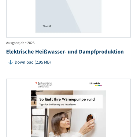
Ausgabejahr: 2025
Elektrische Heißwasser- und Dampfproduktion
Download (2.95 MB)
So
läu
Ihr
Wä
ru