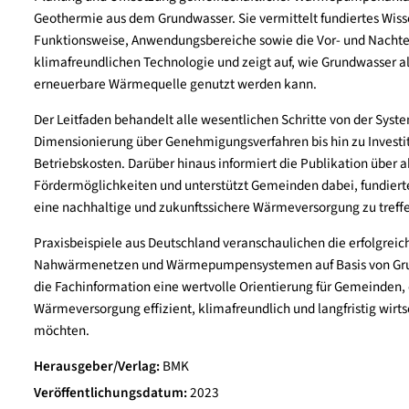
Die Fachinformation „Grundwasser-Wärmepumpen“
Planung und Umsetzung gemeinschaftlicher Wär
Geothermie aus dem Grundwasser. Sie vermittelt f
Funktionsweise, Anwendungsbereiche sowie die Vo
klimafreundlichen Technologie und zeigt auf, wie 
erneuerbare Wärmequelle genutzt werden kann.
Der Leitfaden behandelt alle wesentlichen Schrit
Dimensionierung über Genehmigungsverfahren bis h
Betriebskosten. Darüber hinaus informiert die Publ
Fördermöglichkeiten und unterstützt Gemeinden da
eine nachhaltige und zukunftssichere Wärmeversor
Praxisbeispiele aus Deutschland veranschaulichen
Nahwärmenetzen und Wärmepumpensystemen auf B
die Fachinformation eine wertvolle Orientierung f
Wärmeversorgung effizient, klimafreundlich und lan