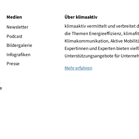
sgabejahr: 2024
V-Würfel: Photovoltaik
infach erklärt
Download (546.47 KB)
ive
Medien
Über klimaaktiv
klimaaktiv vermittelt 
aktiv
Newsletter
die Themen Energieeffi
rsonen
Podcast
Klimakommunikation, A
Bildergalerie
Expertinnen und Experte
Infografiken