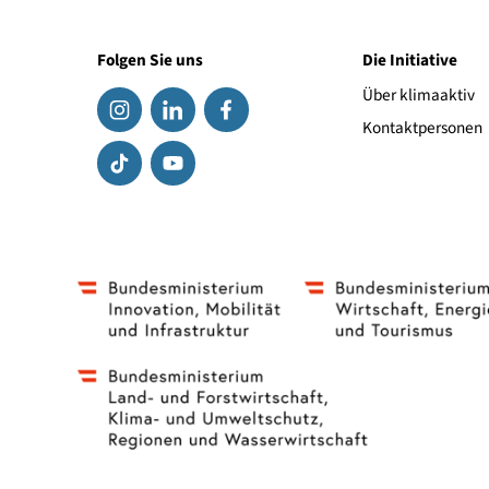
Ausgabejahr: 2025
Au
So läuft Ihre Wärmepumpe
P
rund
e
Download (931.04 KB)
Folgen Sie uns
Die Initiat
Über klima
Kontaktpe