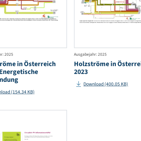
iser
in
Österreich
2023
lation
-
Energetische
epumpen
Verwendung
sgabejahr: 2025
Ausgabejahr: 2025
olzströme in Österreich
Holzströme i
023 - Energetische
2023
erwendung
Download (400