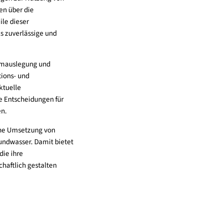
 unterstützt Gemeinden bei der
mepumpenanlagen zur Nutzung von
undiertes Wissen über die
r- und Nachteile dieser
Grundwasser als zuverlässige und
te von der Systemauslegung und
in zu Investitions- und
ikation über aktuelle
bei, fundierte Entscheidungen für
gung zu treffen.
 die erfolgreiche Umsetzung von
asis von Grundwasser. Damit bietet
ür Gemeinden, die ihre
gfristig wirtschaftlich gestalten