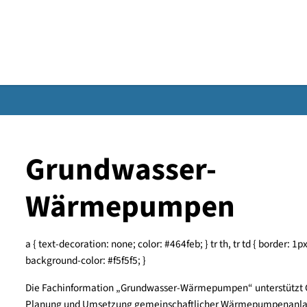
Gebärdensprache
Grundwasser-
Wärmepumpen
a { text-decoration: none; color: #464feb; } tr th, tr 
background-color: #f5f5f5; }