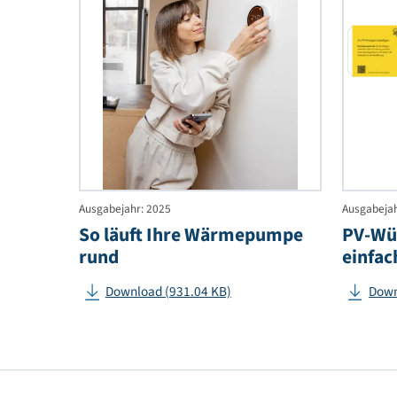
Download (1.89 MB)
So
läuft
Ihre
Wärm
rund