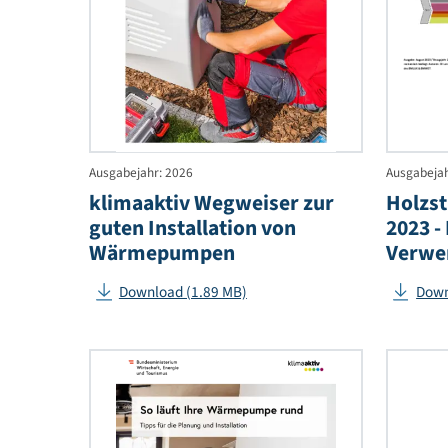
Wegwe
zur
guten
Instal
von
Wärm
Ausgabejahr: 2026
Au
klimaaktiv Wegweiser zur
H
guten Installation von
2
Wärmepumpen
V