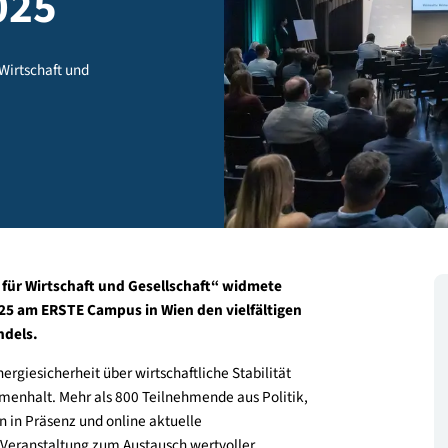
 2025
eit für Wirtschaft und
herheit für Wirtschaft und Gesellschaft“ widmete
ober 2025 am ERSTE Campus in Wien den vielfältigen
limawandels.