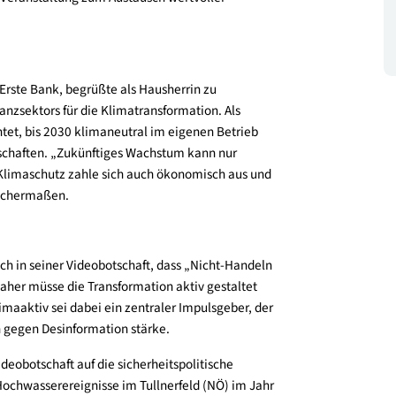
von Energiesicherheit über wirtschaftliche Stabilität
 Zusammenhalt. Mehr als 800 Teilnehmende aus Politik,
kutierten in Präsenz und online aktuelle
en die Veranstaltung zum Austausch wertvoller
utz
nde der Erste Bank, begrüßte als Hausherrin zu
es Finanzsektors für die Klimatransformation. Als
verpflichtet, bis 2030 klimaneutral im eigenen Betrieb
 zu wirtschaften. „Zukünftiges Wachstum kann nur
taller. Klimaschutz zahle sich auch ökonomisch aus und
keit gleichermaßen.
nterstrich in seiner Videobotschaft, dass „Nicht-Handeln