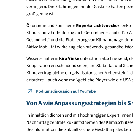
Schriftliches Interview mit Kira Vinke
Wichtige Lehren aus Krisen
In der anschließenden Diskussionsrunde mit Mart
Fahrafellner (NÖ Landesfeuerwehrverband), Ruper
wurde Sicherheit aus unterschiedlichen Perspekti
Feuerwehrkommandant
Dietmar Fahrafellner
sc
und Waldbrandereignissen der letzten Jahre. Prä
könne durch einfache Schutzmaßnahmen zur Sch
Energieexperte
Martin Baumann
betonte die Not
auszurichten. Der Energiesektor müsse resiliente
verringern. Die Erfahrungen mit der Gaskrise hät
groß genug ist.
Ökonomin und Forscherin
Ruperta Lichtenecker