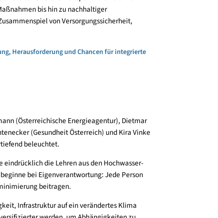
n
Zentrums für Klima und Außenpolitik der Deutschen
ücklich auf, wie eng Klimawandel und Sicherheitspolitik
nzen gefährde bereits die Lebensgrundlage vieler
remniederschläge zu zentralen sicherheitsrelevanten
sich die Häufigkeit von Hitzetagen verdreifacht; die
globalen Durchschnitt. Klimabedingte Gesundheitsrisiken,
stellen neue Herausforderungen dar.
rale Bestandteile von Sicherheitspolitik zu verankern –
asierte Maßnahmen bis hin zu nachhaltiger
tig als Zusammenspiel von Versorgungssicherheit,
erden.
 Bedeutung, Herausforderung und Chancen für integrierte