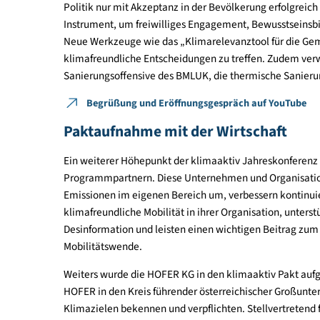
Vera Hofbauer
, Sektionsleiterin im Mobilitätsmi
in die Alltagsmobilität: In Vorarlberg radeln Pens
Altersgenossen in den Niederlanden. Dies zeige, da
wirkt – im Sinne des Klimaschutzes, der Gesundhei
Österreich direkt und indirekt rund 46.000 Arbei
und mehr Austausch“.
Elfriede More
, stv. Sektionsleiterin im Umwelt- 
Politik nur mit Akzeptanz in der Bevölkerung erfo
Instrument, um freiwilliges Engagement, Bewusst
Neue Werkzeuge wie das „Klimarelevanztool für
klimafreundliche Entscheidungen zu treffen. Zud
Sanierungsoffensive des BMLUK, die thermische S
Begrüßung und Eröffnungsgespräch auf You
Paktaufnahme mit der Wirtschaft