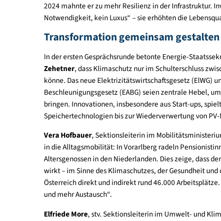
keine Option“ sei. Der Klimawandel sei längst Rea
werden, um Wohlstand und Lebensqualität zu siche
Best-Practice-Beispiele sichtbar mache und Bewu
Auch Mobilitätsminister
Peter Hanke
verwies in s
Relevanz von Klimaschutzmaßnahmen. Angesichts 
2024 mahnte er zu mehr Resilienz in der Infrastruk
Notwendigkeit, kein Luxus“ – sie erhöhten die Leb
Transformation gemeinsam gesta
In der ersten Gesprächsrunde betonte Energie-St
Zehetner
, dass Klimaschutz nur im Schulterschlu
könne. Das neue Elektrizitätswirtschaftsgesetz 
Beschleunigungsgesetz (EABG) seien zentrale He
bringen. Innovationen, insbesondere aus Start-ups
Speichertechnologien bis zur Wiederverwertung 