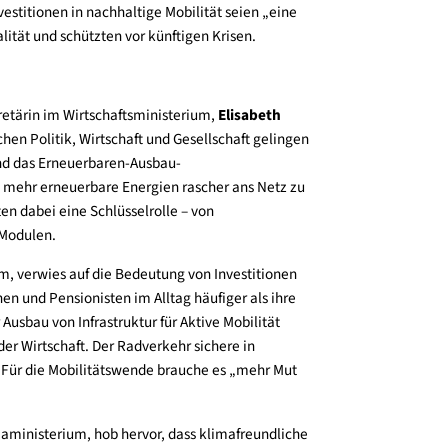
lität, daher müsse die Transformation aktiv gestaltet
rn. klimaaktiv sei dabei ein zentraler Impulsgeber, der
sstsein gegen Desinformation stärke.
einer Videobotschaft auf die sicherheitspolitische
der Hochwasserereignisse im Tullnerfeld (NÖ) im Jahr
tur. Investitionen in nachhaltige Mobilität seien „eine
ensqualität und schützten vor künftigen Krisen.
lten
aatssekretärin im Wirtschaftsministerium,
Elisabeth
ss zwischen Politik, Wirtschaft und Gesellschaft gelingen
(ElWG) und das Erneuerbaren-Ausbau-
bel, um mehr erneuerbare Energien rascher ans Netz zu
, spielten dabei eine Schlüsselrolle – von
von PV-Modulen.