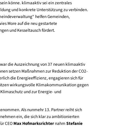
nisterium, verwies auf die Bedeutung von Investitionen
ionistinnen und Pensionisten im Alltag häufiger als ihre
ss der Ausbau von Infrastruktur für Aktive Mobilität
t und der Wirtschaft. Der Radverkehr sichere in
tsplätze. Für die Mobilitätswende brauche es „mehr Mut
und Klimaministerium, hob hervor, dass klimafreundliche
lgreich sein könne. klimaaktiv sei ein zentrales
seinsbildung und konkrete Unterstützung zu verbinden.
 die Gemeindeverwaltung“ helfen Gemeinden,
em verwies More auf die neu gestartete
anierungen und Kesseltausch fördert.
Tube