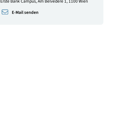
Ort
Wien
Adresse
Erste Bank Campus, Am Belvedere 1, 1100 Wien
E-Mail senden