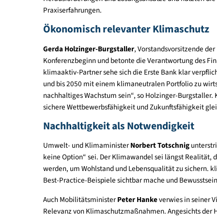
Die Themenpalette war breit angelegt und reichte 
bis hin zu menschlicher Gesundheit und sozialem
Wirtschaft, Wissenschaft und Zivilgesellschaft dis
Herausforderungen und Lösungsansätze und nutzt
Praxiserfahrungen.
Ökonomisch relevanter Klimasch
Gerda Holzinger-Burgstaller
, Vorstandsvorsitze
Konferenzbeginn und betonte die Verantwortung d
klimaaktiv-Partner sehe sich die Erste Bank klar 
und bis 2050 mit einem klimaneutralen Portfolio
nachhaltiges Wachstum sein“, so Holzinger-Burgs
sichere Wettbewerbsfähigkeit und Zukunftsfähig
Nachhaltigkeit als Notwendigkeit
Umwelt- und Klimaminister
Norbert Totschnig
u