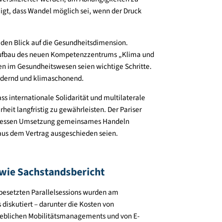
in Baumann (Österreichische Energieagentur), Dietmar
ta Lichtenecker (Gesundheit Österreich) und Kira Vinke
ven vertiefend beleuchtet.
hilderte eindrücklich die Lehren aus den Hochwasser-
vention beginne bei Eigenverantwortung: Jede Person
adensminimierung beitragen.
wendigkeit, Infrastruktur auf ein verändertes Klima
r und diversifizierter werden, um Abhängigkeiten zu
ten gezeigt, dass Wandel möglich sei, wenn der Druck
lenkte den Blick auf die Gesundheitsdimension.