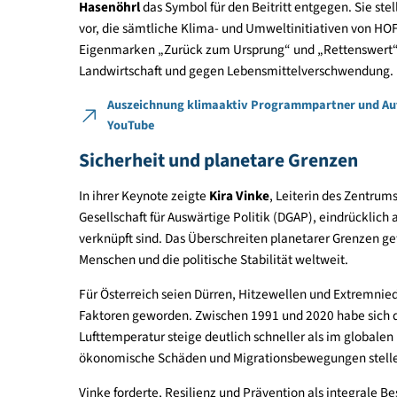
Ein weiterer Höhepunkt der klimaaktiv Jahresko
Programmpartnern. Diese Unternehmen und Orga
Emissionen im eigenen Bereich um, verbessern kon
klimafreundliche Mobilität in ihrer Organisatio
Desinformation und leisten einen wichtigen Beit
Mobilitätswende.
Weiters wurde die HOFER KG in den klimaaktiv Pa
HOFER in den Kreis führender österreichischer Gr
Klimazielen bekennen und verpflichten. Stellver
Hasenöhrl
das Symbol für den Beitritt entgegen. 
vor, die sämtliche Klima- und Umweltinitiativen
Eigenmarken „Zurück zum Ursprung“ und „Rettens
Landwirtschaft und gegen Lebensmittelverschwe
Auszeichnung klimaaktiv Programmpartner u
YouTube