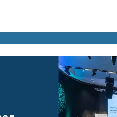
Gebärdensprache
ie
v