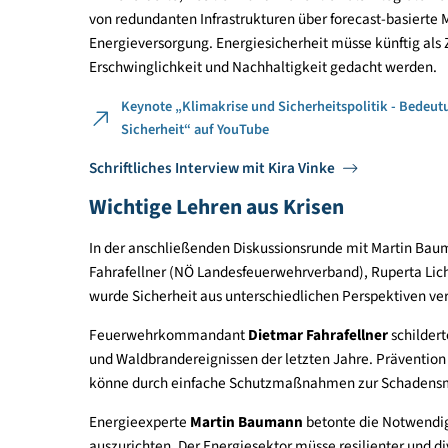
Sicherheit und planetare Grenze
In ihrer Keynote zeigte
Kira Vinke
, Leiterin des 
Gesellschaft für Auswärtige Politik (DGAP), eindr
verknüpft sind. Das Überschreiten planetarer Gre
Menschen und die politische Stabilität weltweit.
Für Österreich seien Dürren, Hitzewellen und Ext
Faktoren geworden. Zwischen 1991 und 2020 habe 
Lufttemperatur steige deutlich schneller als im 
ökonomische Schäden und Migrationsbewegungen 
Vinke forderte, Resilienz und Prävention als integ
von redundanten Infrastrukturen über forecast-b
Energieversorgung. Energiesicherheit müsse künf
Erschwinglichkeit und Nachhaltigkeit gedacht w
Keynote „Klimakrise und Sicherheitspolitik -
Sicherheit“ auf YouTube