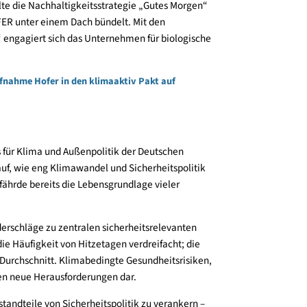
nferenz war die Auszeichnung von 37 neuen klimaaktiv
nisationen setzen Maßnahmen zur Reduktion der CO2-
tinuierlich die Energieeffizienz, engagieren sich für
n, unterstützen wirkungsvolle Klimakommunikation gegen
rag zum Klimaschutz und zur Energie- und
kt aufgenommen. Als nunmehr 13. Partner reiht sich
oßunternehmen ein, die sich klar zu ambitionierten
tretend für CEO
Max Hofmarksrichter
nahm
Stefanie
Sie stellte die Nachhaltigkeitsstrategie „Gutes Morgen“
 von HOFER unter einem Dach bündelt. Mit den
wert“ engagiert sich das Unternehmen für biologische
ndung.
nd Aufnahme Hofer in den klimaaktiv Pakt auf