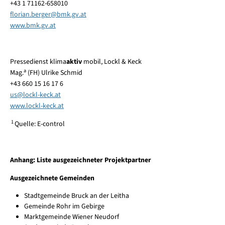
+43 1 71162-658010
florian.berger@bmk.gv.at
www.bmk.gv.at
Pressedienst klima
aktiv
mobil, Lockl & Keck
a
Mag.
(FH) Ulrike Schmid
+43 660 15 16 17 6
us@lockl-keck.at
www.lockl-keck.at
1
Quelle: E-control
Anhang: Liste ausgezeichneter Projektpartner
Ausgezeichnete Gemeinden
Stadtgemeinde Bruck an der Leitha
Gemeinde Rohr im Gebirge
Marktgemeinde Wiener Neudorf