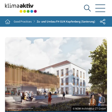
Ich
suche...
Share
Home
Good Practices
Zu- und Umbau FH GUK Kapfenberg (Sanierung)
© NOW Architektur ZT GmbH